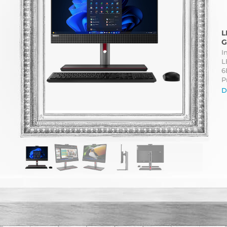
L
G
I
L
6
P
D