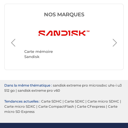
NOS MARQUES
Carte m
Kingsto
Carte mémoire
Sandisk
Dans la même thématique :
sandisk extreme pro microsdxc uhs-i u3
512 go
|
sandisk extreme pro v60
Tendances actuelles :
Carte SDHC
|
Carte SDXC
|
Carte micro SDHC
|
Carte micro SDXC
|
Carte CompactFlash
|
Carte CFexpress
|
Carte
micro SD Express