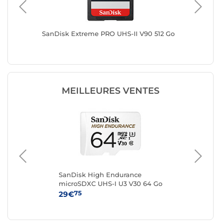
1 To
SanDisk Extreme PRO UHS-II V90 512 Go
SanDisk
MEILLEURES VENTES
SanDisk High Endurance
Sa
microSDXC UHS-I U3 V30 64 Go
UHS
+ Adaptateur SD
SD
75
29€
43