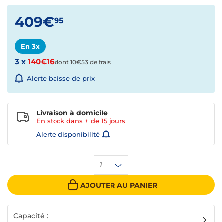
409€
95
En 3x
3 x
140€16
dont 10€53 de frais
Alerte baisse de prix
Livraison à domicile
En stock dans + de
15 jours
Alerte disponibilité
1
AJOUTER AU PANIER
Capacité :