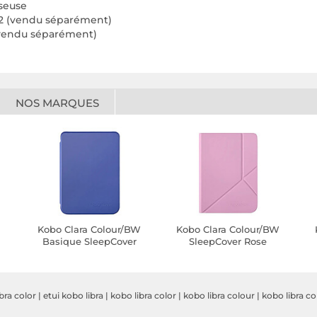
iseuse
 2 (vendu séparément)
(vendu séparément)
NOS MARQUES
Kobo Clara Colour/BW
Kobo Clara Colour/BW
Basique SleepCover
SleepCover Rose
Bleu
ibra color
|
etui kobo libra
|
kobo libra color
|
kobo libra colour
|
kobo libra c