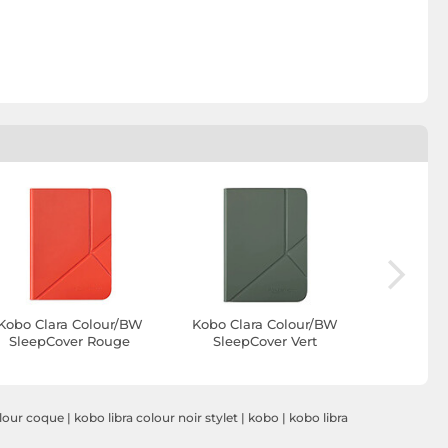
Kobo Clara Colour/BW
Kobo Clara Colour/BW
Kobo L
SleepCover Rouge
SleepCover Vert
Basique S
olour coque
|
kobo libra colour noir stylet
|
kobo
|
kobo libra