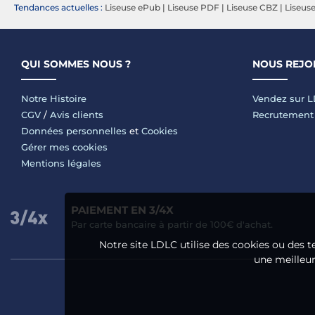
Tendances actuelles :
Liseuse ePub
|
Liseuse PDF
|
Liseuse CBZ
|
Liseus
QUI SOMMES NOUS ?
NOUS REJO
Notre Histoire
Vendez sur 
CGV
/
Avis clients
Recrutement
Données personnelles
et
Cookies
Gérer mes cookies
Mentions légales
PAIEMENT EN 3/4X
Par carte bancaire à partir de 100€ d'achat.
Notre site LDLC utilise des cookies ou des t
une meilleure