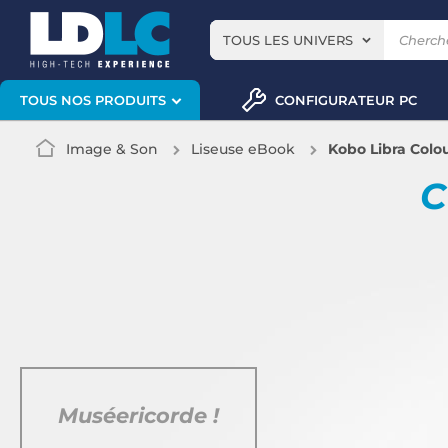
TOUS LES UNIVERS
CONFIGURATEUR PC
TOUS NOS PRODUITS
Image & Son
Liseuse eBook
Kobo Libra Colo
C
Muséericorde !