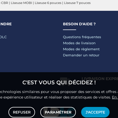
e CBR
|
Liseuse MOBI
|
Liseuse 6 pouces
|
Liseuse 7 pouces
INDRE
BESOIN D'AIDE ?
LDLC
Questions fréquentes
Modes de livraison
Modes de règlement
Demander un retour
LIVRAISON EXPR
C'EST VOUS QUI DÉCIDEZ !
echnologies similaires pour vous proposer des services et offres 
 expérience utilisateur et réaliser des statistiques de visites.
En 
REFUSER
PARAMÉTRER
J'ACCEPTE