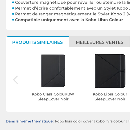
Couverture magnétique pour réveiller ou éteindre la l
Permet d’écrire confortablement avec un Stylet Kobo
Permet de ranger magnétiquement le Stylet Kobo 2 
Compatible uniquement avec la Kobo Libra Colour
PRODUITS SIMILAIRES
MEILLEURES VENTES
HD Bronze +
Kobo Clara Colour/BW
Kobo Libra Colour
rotection
SleepCover Noir
SleepCover Noir
t Light HD
Dans la même thématique :
kobo libra color cover
|
kobo livra colour
|
l