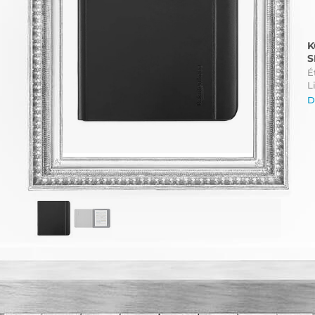
K
S
É
L
D