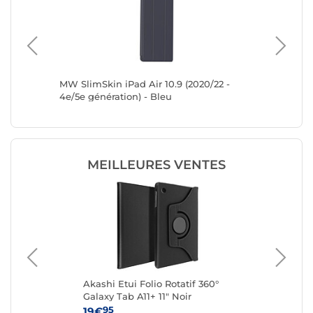
ro 11"
MW SlimSkin iPad Air 10.9 (2020/22 -
Zagg Pro
2 (5th
4e/5e génération) - Bleu
et 10th 
MEILLEURES VENTES
Akashi Etui Folio Rotatif 360°
Lo
Galaxy Tab A11+ 11" Noir
95
19€
11