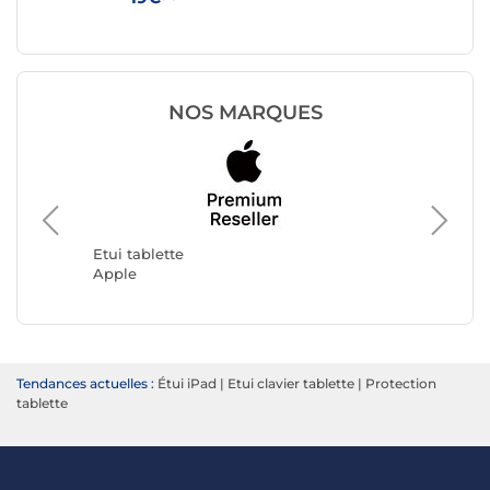
NOS MARQUES
Etui tab
Samsun
Etui tablette
Apple
Tendances actuelles :
Étui iPad
|
Etui clavier tablette
|
Protection
tablette