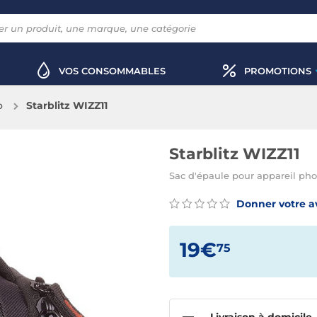
VOS CONSOMMABLES
PROMOTIONS
o
Starblitz WIZZ11
Starblitz WIZZ11
Sac d'épaule pour appareil ph
Donner votre a
19€
75