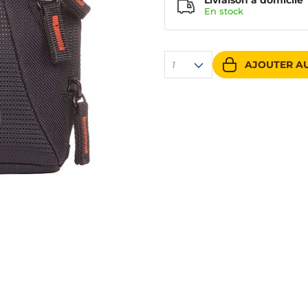
Livraison à domicile
En
stock
AJOUTER AU
1