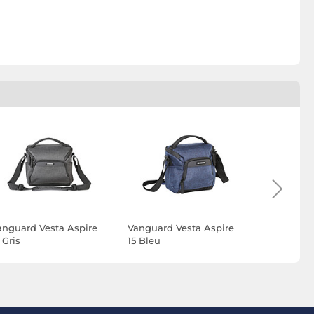
anguard Vesta Aspire
Vanguard Vesta Aspire
Cullmann
 Gris
15 Bleu
Action 200