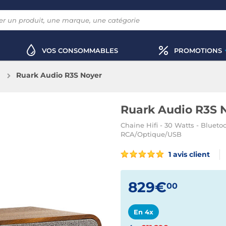
VOS CONSOMMABLES
PROMOTIONS
Ruark Audio R3S Noyer
Ruark Audio R3S 
Chaine Hifi - 30 Watts - Blueto
RCA/Optique/USB
1 avis client
829€
00
En 4x