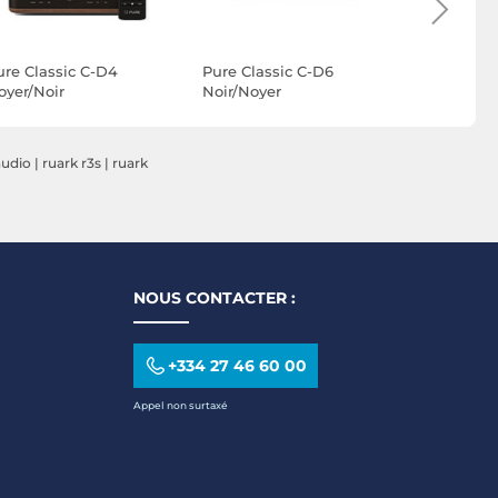
ure Classic C-D4
Pure Classic C-D6
Sonoro Eli
oyer/Noir
Noir/Noyer
Noyer/Arg
audio
|
ruark r3s
|
ruark
NOUS CONTACTER :
+334 27 46 60 00
Appel non surtaxé