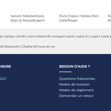
Sonoro Meisterstück
Pure Classic Stereo Mini
P
(Gen.2) Noyer/Argent
Café/Noyer
N
sb
|
lecteur cd hifi
|
mini chaine hifi compact ruark
|
ruark r5
|
ruqrk
|
ruark 
ifi bluetooth
|
Chaîne hifi tout-en-un
INDRE
BESOIN D'AIDE ?
LDLC
Questions fréquentes
Modes de livraison
Modes de règlement
Demander un retour