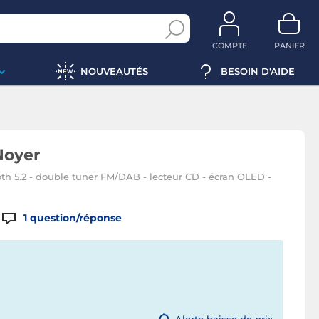
COMPTE
PANIER
NOUVEAUTÉS
BESOIN D'AIDE
Noyer
oth 5.2 - double tuner FM/DAB - lecteur CD - écran OLED -
1
question/réponse