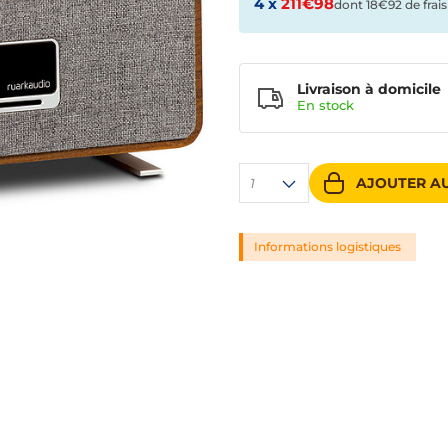
4 x
211€98
dont 18€92 de frais
Livraison à domicile
En
stock
AJOUTER AU
1
Informations logistiques