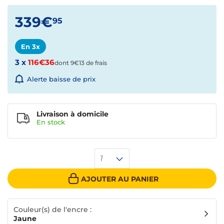
339€
95
En 3x
3 x
116€36
dont 9€13 de frais
Alerte baisse de prix
Livraison à domicile
En
stock
1
AJOUTER AU PANIER
Couleur(s) de l'encre :
Jaune