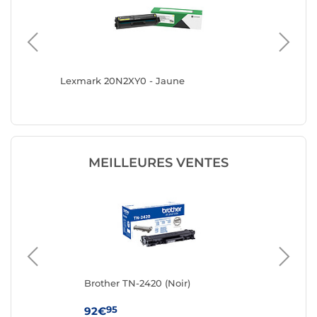
Lexmark 20N2XY0 - Jaune
Canon 0
MEILLEURES VENTES
Brother TN-2420 (Noir)
Ton
95
92€
19