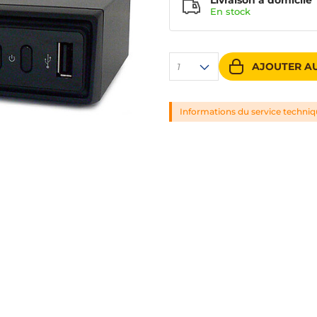
Livraison à domicile
En
stock
AJOUTER AU
1
Informations du service techni