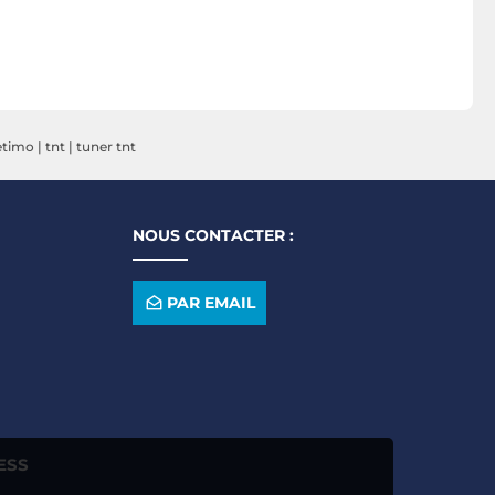
etimo
|
tnt
|
tuner tnt
NOUS CONTACTER :
PAR EMAIL
ESS