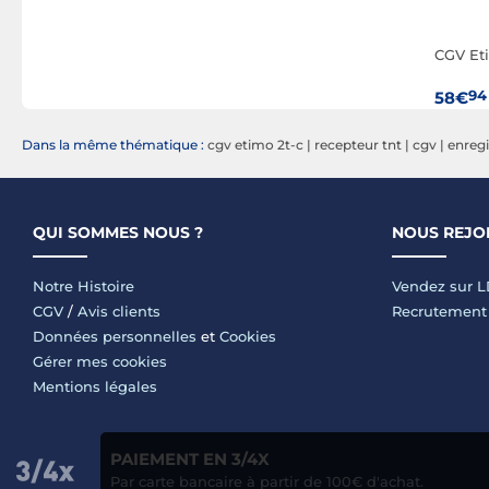
CGV Et
94
58€
Dans la même thématique :
cgv etimo 2t-c
|
recepteur tnt
|
cgv
|
enregi
QUI SOMMES NOUS ?
NOUS REJO
Notre Histoire
Vendez sur 
CGV
/
Avis clients
Recrutement
Données personnelles
et
Cookies
Gérer mes cookies
Mentions légales
PAIEMENT EN 3/4X
Par carte bancaire à partir de 100€ d'achat.