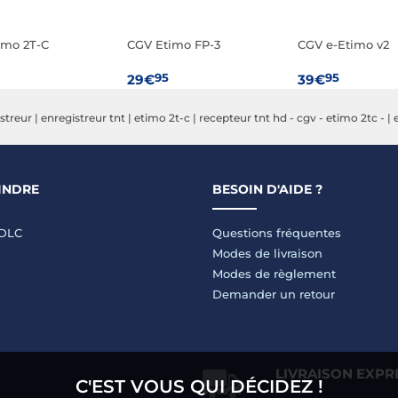
imo 2T-C
CGV Etimo FP-3
CGV e-Etimo v2
95
95
29€
39€
streur
|
enregistreur tnt
|
etimo 2t-c
|
recepteur tnt hd - cgv - etimo 2tc -
|
INDRE
BESOIN D'AIDE ?
LDLC
Questions fréquentes
Modes de livraison
Modes de règlement
Demander un retour
LIVRAISON EXPR
C'EST VOUS QUI DÉCIDEZ !