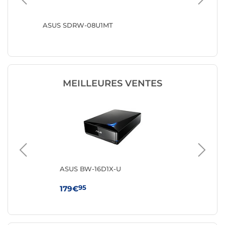
ASUS SDRW-08U1MT
ASUS Ze
MEILLEURES VENTES
ASUS BW-16D1X-U
Ve
ex
95
179€
49