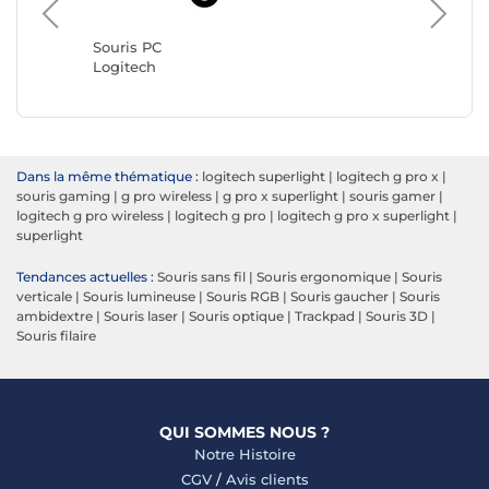
Souris 
Razer
Souris PC
Logitech
Dans la même thématique :
logitech superlight
|
logitech g pro x
|
souris gaming
|
g pro wireless
|
g pro x superlight
|
souris gamer
|
logitech g pro wireless
|
logitech g pro
|
logitech g pro x superlight
|
superlight
Tendances actuelles :
Souris sans fil
|
Souris ergonomique
|
Souris
verticale
|
Souris lumineuse
|
Souris RGB
|
Souris gaucher
|
Souris
ambidextre
|
Souris laser
|
Souris optique
|
Trackpad
|
Souris 3D
|
Souris filaire
QUI SOMMES NOUS ?
Notre Histoire
CGV
/
Avis clients