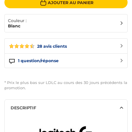
AJOUTER AU PANIER
Couleur :
Blanc
28 avis clients
1
question/réponse
* Prix le plus bas sur LDLC au cours des 30 jours précédents la
promotion.
DESCRIPTIF