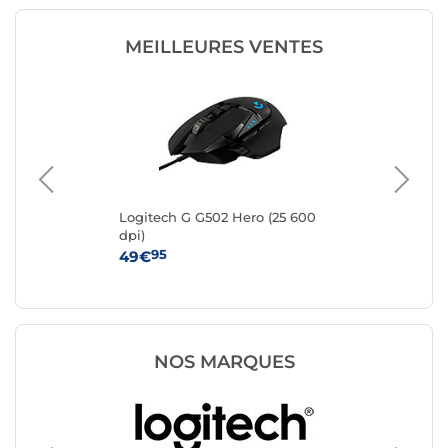
MEILLEURES VENTES
e
Logitech G G502 Hero (25 600
IN
dpi)
95
49€
12
NOS MARQUES