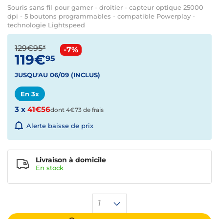
Souris sans fil pour gamer - droitier - capteur optique 25000
dpi - 5 boutons programmables - compatible Powerplay -
technologie Lightspeed
129€95*
-7%
119€
95
JUSQU'AU 06/09 (INCLUS)
En 3x
3 x
41€56
dont 4€73 de frais
Alerte baisse de prix
Livraison à domicile
En
stock
1