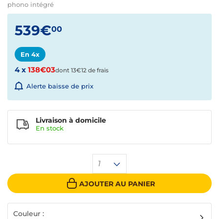
phono intégré
539€
00
En 4x
4 x
138€03
dont 13€12 de frais
Alerte baisse de prix
Livraison à domicile
En
stock
1
AJOUTER AU PANIER
Couleur :