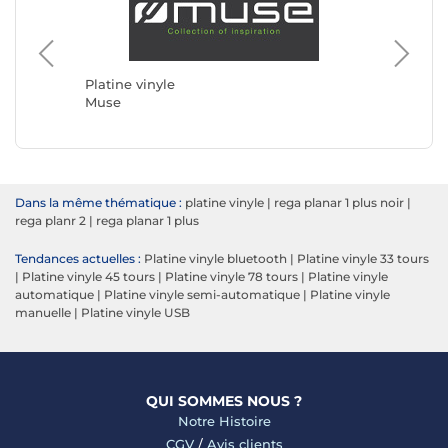
Platine vinyle
Platine 
Muse
Rega
Dans la même thématique :
platine vinyle
|
rega planar 1 plus noir
|
rega planr 2
|
rega planar 1 plus
Tendances actuelles :
Platine vinyle bluetooth
|
Platine vinyle 33 tours
|
Platine vinyle 45 tours
|
Platine vinyle 78 tours
|
Platine vinyle
automatique
|
Platine vinyle semi-automatique
|
Platine vinyle
manuelle
|
Platine vinyle USB
QUI SOMMES NOUS ?
Notre Histoire
CGV
/
Avis clients