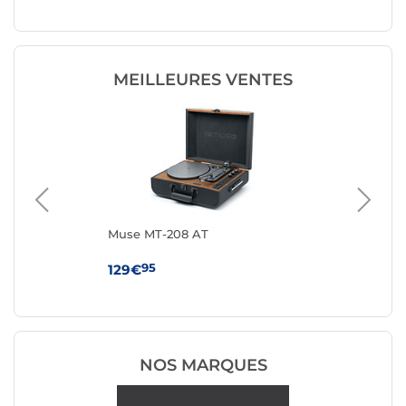
MEILLEURES VENTES
Muse MT-208 AT
Au
Gri
95
129€
15
NOS MARQUES