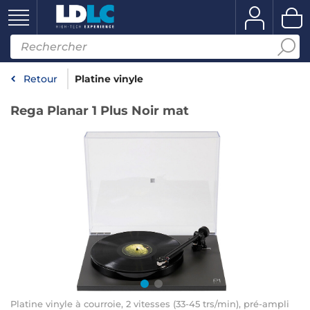
Retour
Platine vinyle
Rega Planar 1 Plus Noir mat
Platine vinyle à courroie, 2 vitesses (33-45 trs/min), pré-ampli