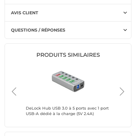
AVIS CLIENT
QUESTIONS / RÉPONSES
PRODUITS SIMILAIRES
 7 Port
DeLock Hub USB 3.0 à 5 ports avec 1 port
DeLock H
USB-A dédié à la charge (5V 2.4A)
USB-A dé
port US