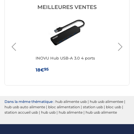
MEILLEURES VENTES
INOVU Hub USB-A 3.0 4 ports
IC
''
95
18€
18
Dans la même thématique :
hub alimente usb
|
hub usb alimentee
|
hub usb auto alimente
|
bloc alimentation
|
station usb
|
bloc usb
|
station accueil usb
|
hub usb
|
hub alimente
|
hub usb alimente