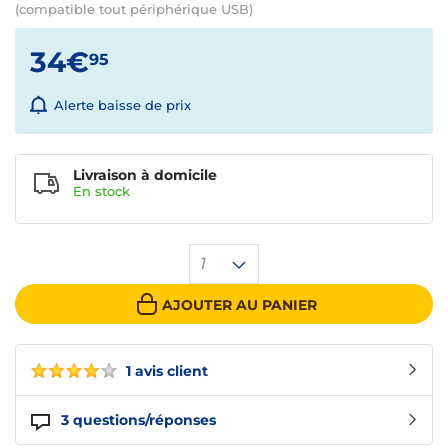
(compatible tout périphérique USB)
34€
95
Alerte baisse de prix
Livraison à domicile
En
stock
1
AJOUTER AU PANIER
1 avis client
3
questions/réponses