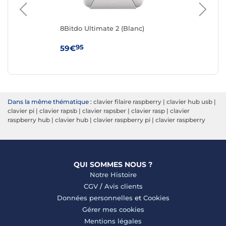
4
8Bitdo Ultimate 2 (Blanc)
8Bi
95
59€
89
Dans la même thématique :
clavier filaire raspberry
|
clavier hub usb
|
clavier pi
|
clavier rapsb
|
clavier rapsber
|
clavier rasp
|
clavier
raspberry hub
|
clavier hub
|
clavier raspberry pi
|
clavier raspberry
QUI SOMMES NOUS ?
Notre Histoire
CGV
/
Avis clients
Données personnelles
et
Cookies
Gérer mes cookies
Mentions légales