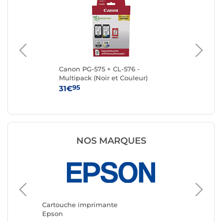
Canon PG-575 + CL-576 -
Ca
Multipack (Noir et Couleur)
95
31€
15
NOS MARQUES
Cartouc
Canon
Cartouche imprimante
Epson