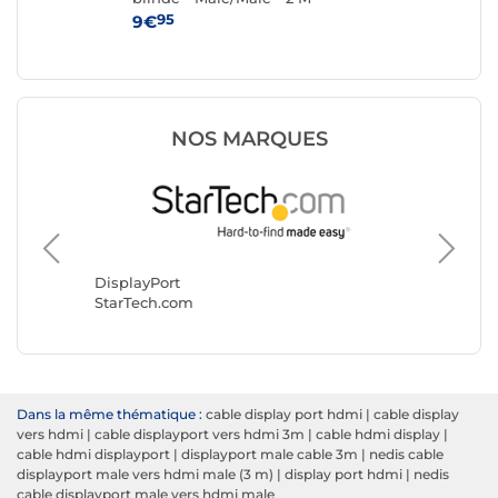
Mâl
95
9€
14
NOS MARQUES
Display
Goobay
DisplayPort
StarTech.com
Dans la même thématique :
cable display port hdmi
|
cable display
vers hdmi
|
cable displayport vers hdmi 3m
|
cable hdmi display
|
cable hdmi displayport
|
displayport male cable 3m
|
nedis cable
displayport male vers hdmi male (3 m)
|
display port hdmi
|
nedis
cable displayport male vers hdmi male