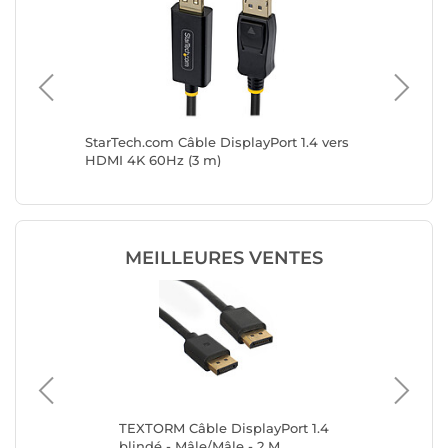
2 vers
StarTech.com Câble DisplayPort 1.4 vers
StarTech
necteur
HDMI 4K 60Hz (3 m)
HDMI 4K
MEILLEURES VENTES
TEXTORM Câble DisplayPort 1.4
TE
blindé - Mâle/Mâle - 2 M
ver