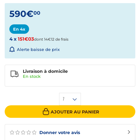
590€
00
En 4x
4 x
151€03
dont 14€12 de frais
Alerte baisse de prix
Livraison à domicile
En
stock
1
AJOUTER AU PANIER
Donner votre avis