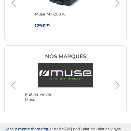
Muse MT-208 AT
Au
Gri
95
129€
15
NOS MARQUES
Platine 
Rega
Platine vinyle
Muse
Dans la même thématique :
nad c558
|
nad
|
platine
|
platine vinyle