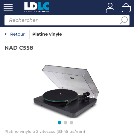
Retour
Platine vinyle
NAD C558
Platine vinyle à 2 vitesses (33-45 trs/min)