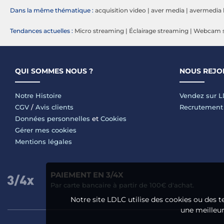
Dans la même thématique :
acquisition video
|
aver media
|
avermedia l
Tendances actuelles :
Micro streaming
|
Éclairage streaming
|
Webcam s
QUI SOMMES NOUS ?
NOUS REJO
Notre Histoire
Vendez sur 
CGV
/
Avis clients
Recrutement
Données personnelles
et
Cookies
Gérer mes cookies
Mentions légales
PAIEMENT EN 3/4X
Par carte bancaire à partir de 100€ d'achat.
Notre site LDLC utilise des cookies ou des t
une meilleure