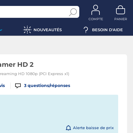
COMPTE
PANIER
NOUVEAUTÉS
BESOIN D'AIDE
amer HD 2
treaming HD 1080p (PCI Express x1)
vis
3
questions/réponses
Alerte baisse de prix