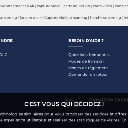
ive streamer cap 4k
|
capture video
|
carte aquisition
|
carte video
|
carte a
treaming
|
Stream deck
|
Capture vidéo streaming
|
Perche streaming
|
In
INDRE
BESOIN D'AIDE ?
LDLC
Questions fréquentes
Modes de livraison
Modes de règlement
Demander un retour
LIVRAISON EXPR
C'EST VOUS QUI DÉCIDEZ !
echnologies similaires pour vous proposer des services et offres 
 expérience utilisateur et réaliser des statistiques de visites.
En 