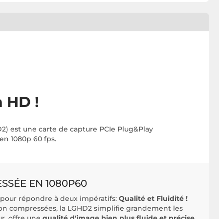
 HD !
D2) est une carte de capture PCIe Plug&Play
 en 1080p 60 fps.
SSÉE EN 1080P60
pour répondre à deux impératifs:
Qualité et Fluidité !
non compressées, la LGHD2 simplifie grandement les
r, offre une
qualité d'image bien plus fluide et précise
,