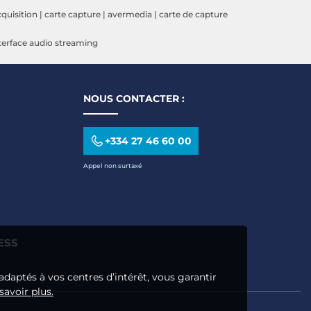
cquisition
|
carte capture
|
avermedia
|
carte de capture
terface audio streaming
NOUS CONTACTER :
+334 27 46 60 00
Appel non surtaxé
ESS
adaptés à vos centres d’intérêt, vous garantir
savoir plus.