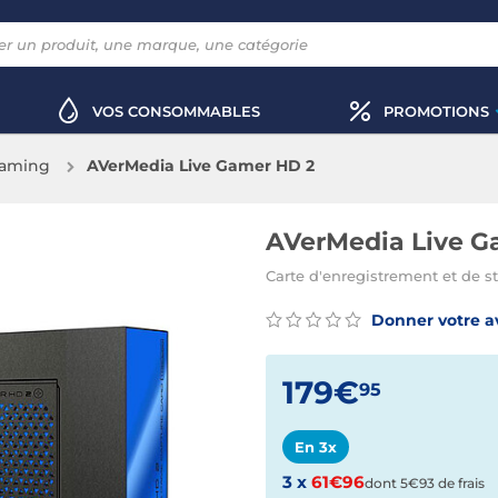
VOS CONSOMMABLES
PROMOTIONS
eaming
AVerMedia Live Gamer HD 2
AVerMedia Live G
Carte d'enregistrement et de s
Donner votre a
179€
95
En 3x
3 x
61€96
dont 5€93 de frais