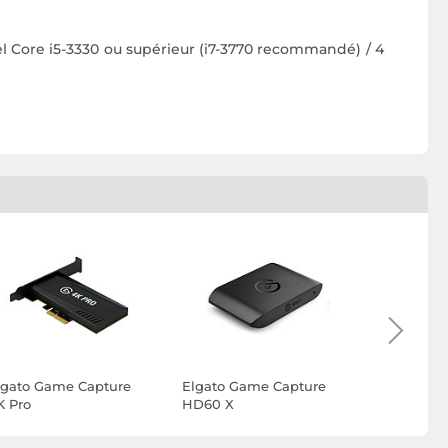
el Core i5-3330 ou supérieur (i7-3770 recommandé) / 4
lgato Game Capture
Elgato Game Capture
Elgato Ca
K Pro
HD60 X