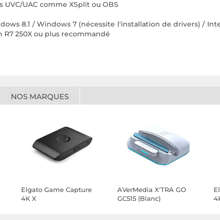
ibles UVC/UAC comme XSplit ou OBS
ws 8.1 / Windows 7 (nécessite l'installation de drivers) / Int
n R7 250X ou plus recommandé
NOS MARQUES
Elgato Game Capture
AVerMedia X'TRA GO
E
4K X
GC515 (Blanc)
4