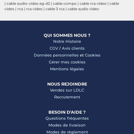
|
cable audio-video eg-d2
|
cable compo
|
cable rca video
|
cable
video
|
rca
|
rca video
|
cable 3 rca
|
cable audio video
QUI SOMMES NOUS ?
Notre Histoire
CGV
/
Avis clients
Données personnelles
et
Cookies
Gérer mes cookies
Mentions légales
NOUS REJOINDRE
Vendez sur LDLC
Recrutement
BESOIN D'AIDE ?
Questions fréquentes
Modes de livraison
Modes de règlement