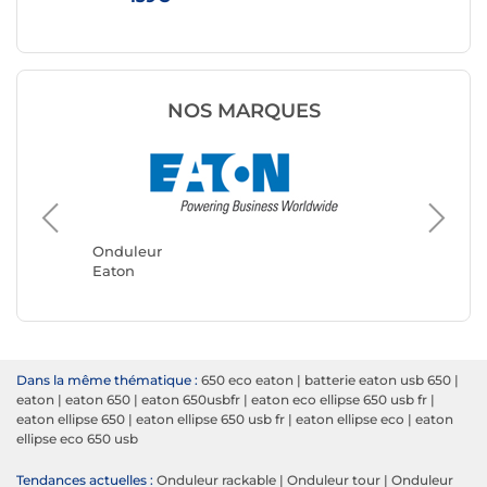
NOS MARQUES
Ondule
APC
Onduleur
Eaton
Dans la même thématique :
650 eco eaton
|
batterie eaton usb 650
|
eaton
|
eaton 650
|
eaton 650usbfr
|
eaton eco ellipse 650 usb fr
|
eaton ellipse 650
|
eaton ellipse 650 usb fr
|
eaton ellipse eco
|
eaton
ellipse eco 650 usb
Tendances actuelles :
Onduleur rackable
|
Onduleur tour
|
Onduleur