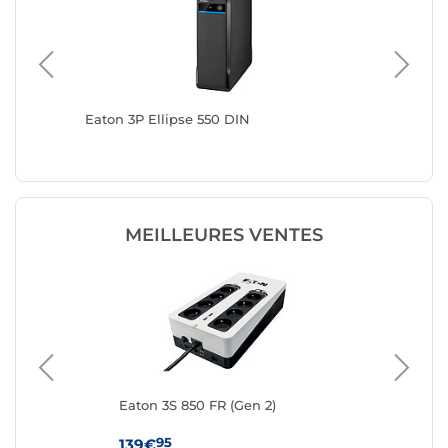
Eaton 3P Ellipse 550 DIN
Eaton 3
MEILLEURES VENTES
Eaton 3S 850 FR (Gen 2)
Eat
95
139€
11