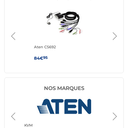
Aten CS692
At
95
84€
24
NOS MARQUES
KVM
StarTec
KVM