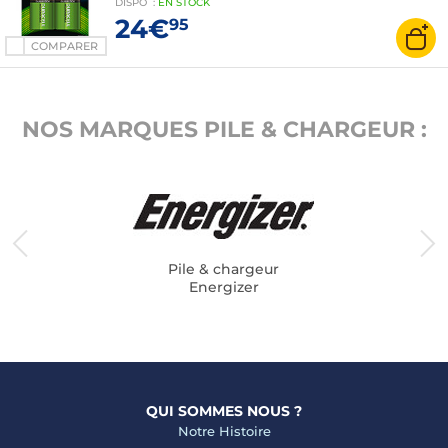
DISPO
:
EN
STOCK
24€
95
COMPARER
NOS MARQUES PILE & CHARGEUR :
Pile & chargeur
Energizer
QUI SOMMES NOUS ?
Notre Histoire