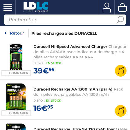
Retour
Piles rechargeables DURACELL
Duracell Hi-Speed Advanced Charger
Chargeur
de piles AA/AAA avec indicateur de charge + 4
piles rechargeables AA et AAA
DISPO
:
EN
STOCK
39€
95
COMPARER
Duracell Recharge AA 1300 mAh (par 4)
Pack
de 4 piles rechargeables AA 1300 mAh
DISPO
:
EN
STOCK
16€
95
COMPARER
Duracell Recharge Ultra 9V 170 mAh (par 1)
Pile