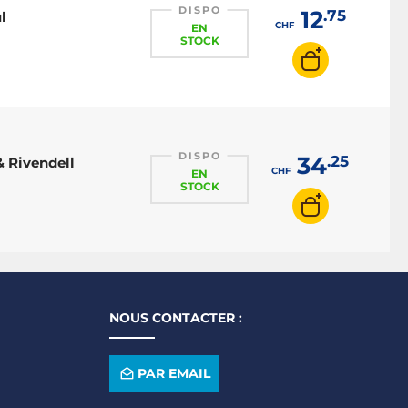
DISPO
12
.75
l
CHF
EN
STOCK
DISPO
34
.25
 Rivendell
CHF
EN
STOCK
NOUS CONTACTER :
PAR EMAIL