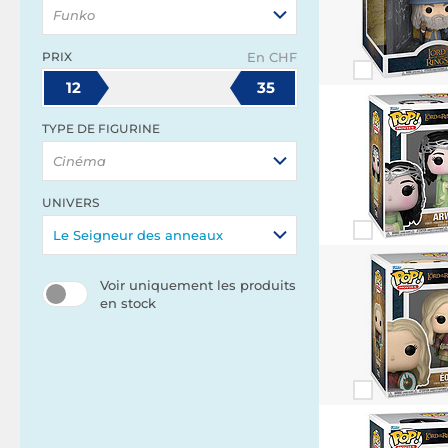
Funko
PRIX
En CHF
12
35
TYPE DE FIGURINE
Cinéma
UNIVERS
Le Seigneur des anneaux
Voir uniquement les produits
en stock