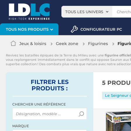
TOUS LES UNIVERS
CONFIGURATEUR PC
TOUS NOS PRODUITS
Jeux & loisirs
Geek zone
Figurines
Figur
Revivez les batailles épiques de la Terre du Milieu avec une
figurine offici
vous replongeront immédiatement dans le conflit qui oppose Sauron aux 
superbe collection ! Des combats plus vrais que nature avec notre sélectio
FILTRER
LES
5 PRODU
PRODUITS
:
Le Seigneur 
CHERCHER UNE RÉFÉRENCE
MARQUE