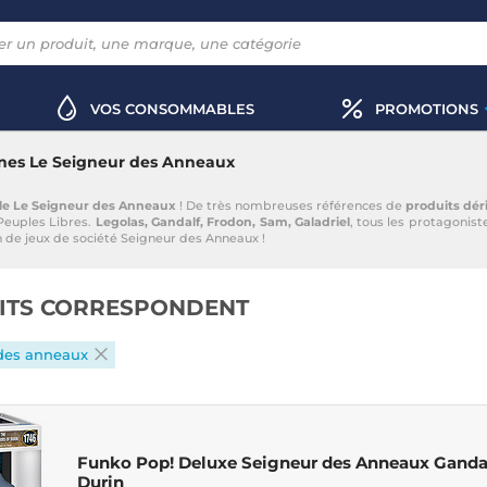
VOS CONSOMMABLES
PROMOTIONS
ines Le Seigneur des Anneaux
elle Le Seigneur des Anneaux
! De très nombreuses références de
produits dér
Peuples Libres.
Legolas, Gandalf, Frodon, Sam, Galadriel
, tous les protagonis
n de jeux de société Seigneur des Anneaux !
ITS CORRESPONDENT
des anneaux
Funko Pop! Deluxe Seigneur des Anneaux Gandal
Durin