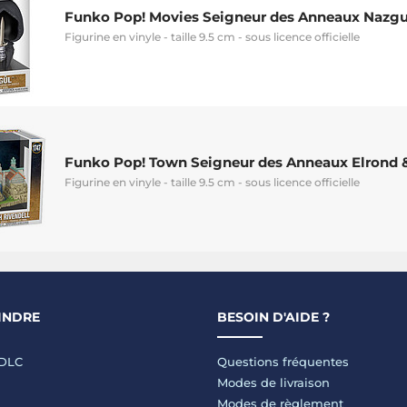
Funko Pop! Movies Seigneur des Anneaux Nazgu
Figurine en vinyle - taille 9.5 cm - sous licence officielle
Funko Pop! Town Seigneur des Anneaux Elrond &
Figurine en vinyle - taille 9.5 cm - sous licence officielle
INDRE
BESOIN D'AIDE ?
LDLC
Questions fréquentes
Modes de livraison
Modes de règlement