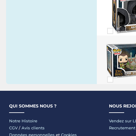
QUI SOMMES NOUS ?
NOUS REJO
Notre Histoire
Vendez sur 
CGV
/
Avis clients
Recrutement
Données personnelles
et
Cookies