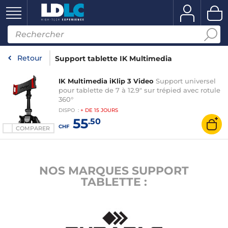
Retour
Support tablette IK Multimedia
IK Multimedia iKlip 3 Video
Support universel
pour tablette de 7 à 12.9" sur trépied avec rotule
360°
DISPO
:
+ DE
15 JOURS
55
.50
CHF
COMPARER
NOS MARQUES SUPPORT
TABLETTE :