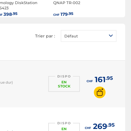
ynology DiskStation
QNAP TR-002
NAS rackable
Synology 
S423
RS822+
NAS RAID
.95
.95
.
398
179
1'174
HF
CHF
CHF
NAS DDR4
NAS DDR5
Trier par :
Défaut
DISPO
161
.95
CHF
EN
que dur)
STOCK
DISPO
269
.95
CHF
EN