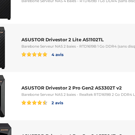
Barebone Serveur NAS 4 baies - RTD1619B 1 Go DDR4 (sans dis
ASUSTOR Drivestor 2 Lite AS1102TL
Barebone Serveur NAS 2 baies - RTD1619B 1 Go DDR4 (sans dis
4 avis
ASUSTOR Drivestor 2 Pro Gen2 AS3302T v2
Barebone Serveur NAS 2 baies - Realtek RTD1619B 2 Go DDR4 
2 avis