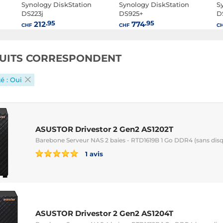
Synology DiskStation
Synology DiskStation
S
DS223j
DS925+
D
.95
.95
212
774
CHF
CHF
C
UITS CORRESPONDENT
é : Oui
ASUSTOR Drivestor 2 Gen2 AS1202T
Barebone Serveur NAS 2 baies - RTD1619B 1 Go DDR4 (sans dis
1 avis
ASUSTOR Drivestor 2 Gen2 AS1204T