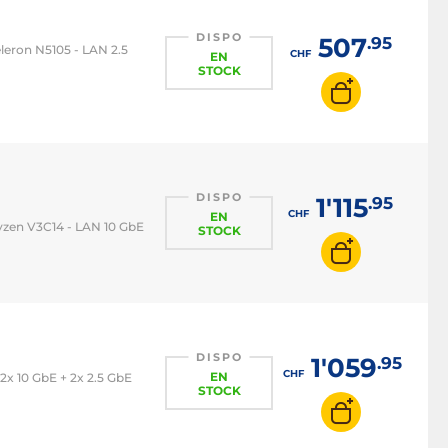
DISPO
507
.95
leron N5105 - LAN 2.5
CHF
EN
STOCK
DISPO
1'115
.95
CHF
EN
yzen V3C14 - LAN 10 GbE
STOCK
DISPO
1'059
.95
CHF
EN
2x 10 GbE + 2x 2.5 GbE
STOCK