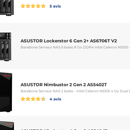
5 avis
ASUSTOR Lockerstor 6 Gen 2+ AS6706T V2
Barebone Serveur NAS 6 baies 8 Go DDR4 Intel Celeron N5105 
ASUSTOR Nimbustor 2 Gen 2 AS5402T
Barebone Serveur NAS 2 baies - Intel Celeron N5105 4 Go Dual
4 avis