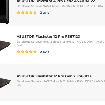
ASUSTOR Drivestor 4 Pro Gen2 AS3304T v2
Barebone Serveur NAS 4 baies - Realtek RTD1619B 2 Go DDR4 
2 avis
ASUSTOR Flashstor 12 Pro FS6712X
Barebone Serveur NAS 12 slots M.2 NVMe - 4 Go DDR4 - Intel C
GbE
2 avis
ASUSTOR Flashstor 12 Pro Gen 2 FS6812X
Barebone Serveur NAS 12 slots M.2 NVMe - 16 Go DDR5 - AMD 
GbE