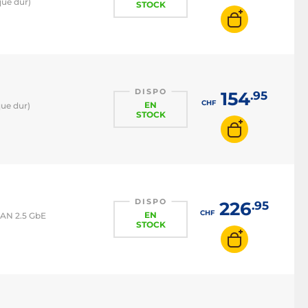
que dur)
STOCK
DISPO
154
.95
CHF
EN
que dur)
STOCK
DISPO
226
.95
CHF
EN
LAN 2.5 GbE
STOCK