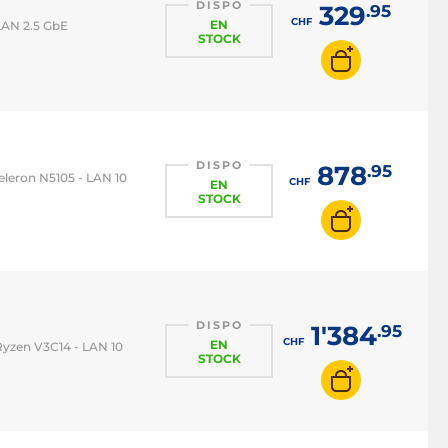
DISPO
329
.95
CHF
EN
LAN 2.5 GbE
STOCK
DISPO
878
.95
eleron N5105 - LAN 10
CHF
EN
STOCK
DISPO
1'384
.95
CHF
EN
Ryzen V3C14 - LAN 10
STOCK