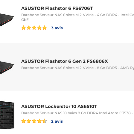
ASUSTOR Flashstor 6 FS6706T
Barebone Serveur NAS 6 slots M.2 NVMe - 4 Go DDR4 - Intel Ce
GbE
3 avis
ASUSTOR Flashstor 6 Gen 2 FS6806X
Barebone Serveur NAS 6 slots M.2 NVMe - 8 Go DDR5 - AMD R
ASUSTOR Lockerstor 10 AS6510T
Barebone Serveur NAS 10 baies 8 Go DDR4 Intel Atom C3538 - 
2 avis