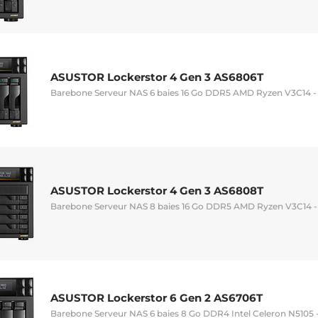
ASUSTOR Lockerstor 4 Gen 3 AS6806T
Barebone Serveur NAS 6 baies 16 Go DDR5 AMD Ryzen V3C14 - 
ASUSTOR Lockerstor 4 Gen 3 AS6808T
Barebone Serveur NAS 8 baies 16 Go DDR5 AMD Ryzen V3C14 - 
ASUSTOR Lockerstor 6 Gen 2 AS6706T
Barebone Serveur NAS 6 baies 8 Go DDR4 Intel Celeron N5105 