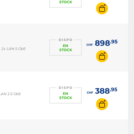
STOCK
DISPO
898
.95
CHF
EN
- 2x LAN 5 GbE
STOCK
DISPO
388
.95
CHF
EN
 LAN 2.5 GbE
STOCK