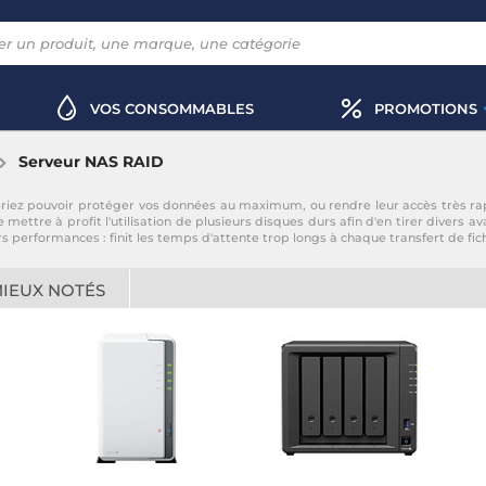
VOS CONSOMMABLES
PROMOTIONS
Serveur NAS RAID
riez pouvoir protéger vos données au maximum, ou rendre leur accès très rapi
tre à profit l'utilisation de plusieurs disques durs afin d'en tirer divers avan
s performances : finit les temps d'attente trop longs à chaque transfert de fi
MIEUX NOTÉS