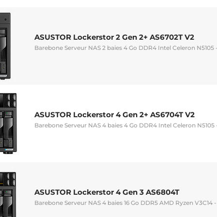
ASUSTOR Lockerstor 2 Gen 2+ AS6702T V2
Barebone Serveur NAS 2 baies 4 Go DDR4 Intel Celeron N5105 
ASUSTOR Lockerstor 4 Gen 2+ AS6704T V2
Barebone Serveur NAS 4 baies 4 Go DDR4 Intel Celeron N5105 
ASUSTOR Lockerstor 4 Gen 3 AS6804T
Barebone Serveur NAS 4 baies 16 Go DDR5 AMD Ryzen V3C14 - 