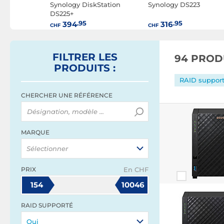
hstor 6
Synology DiskStation
Synology DS223
DS225+
.95
.95
394
316
CHF
CHF
FILTRER
LES
94 PROD
PRODUITS
:
RAID support
CHERCHER UNE RÉFÉRENCE
MARQUE
Sélectionner
PRIX
En CHF
154
10046
RAID SUPPORTÉ
Oui