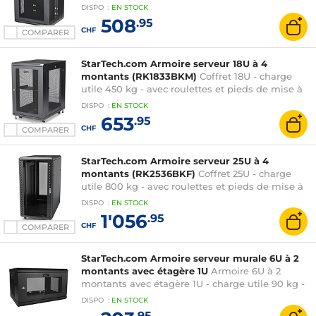
DISPO
:
EN
STOCK
508
.95
CHF
COMPARER
StarTech.com Armoire serveur 18U à 4
montants (RK1833BKM)
Coffret 18U - charge
utile 450 kg - avec roulettes et pieds de mise à
niveau - noir
DISPO
:
EN
STOCK
653
.95
CHF
COMPARER
StarTech.com Armoire serveur 25U à 4
montants (RK2536BKF)
Coffret 25U - charge
utile 800 kg - avec roulettes et pieds de mise à
niveau - noir
DISPO
:
EN
STOCK
1'056
.95
CHF
COMPARER
StarTech.com Armoire serveur murale 6U à 2
montants avec étagère 1U
Armoire 6U à 2
montants avec étagère 1U - charge utile 90 kg -
noir
DISPO
:
EN
STOCK
.95