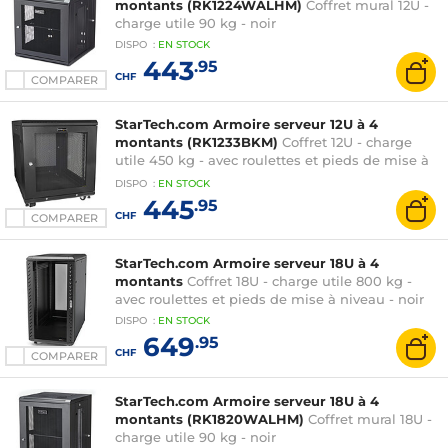
montants (RK1224WALHM)
Coffret mural 12U -
charge utile 90 kg - noir
DISPO
:
EN
STOCK
443
.95
CHF
COMPARER
StarTech.com Armoire serveur 12U à 4
montants (RK1233BKM)
Coffret 12U - charge
utile 450 kg - avec roulettes et pieds de mise à
niveau - noir
DISPO
:
EN
STOCK
445
.95
CHF
COMPARER
StarTech.com Armoire serveur 18U à 4
montants
Coffret 18U - charge utile 800 kg -
avec roulettes et pieds de mise à niveau - noir
DISPO
:
EN
STOCK
649
.95
CHF
COMPARER
StarTech.com Armoire serveur 18U à 4
montants (RK1820WALHM)
Coffret mural 18U -
charge utile 90 kg - noir