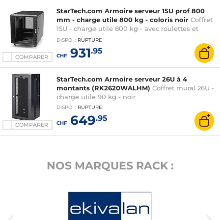
StarTech.com Armoire serveur 15U prof 800
mm - charge utile 800 kg - coloris noir
Coffret
15U - charge utile 800 kg - avec roulettes et
pieds de mise à niveau - noir
DISPO
:
RUPTURE
931
.95
CHF
COMPARER
StarTech.com Armoire serveur 26U à 4
montants (RK2620WALHM)
Coffret mural 26U -
charge utile 90 kg - noir
DISPO
:
RUPTURE
649
.95
CHF
COMPARER
NOS MARQUES RACK :