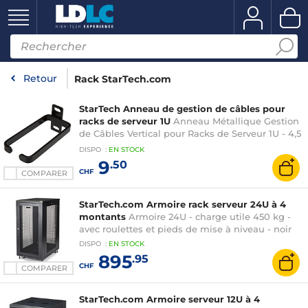
Retour
Rack StarTech.com
StarTech Anneau de gestion de câbles pour
racks de serveur 1U
Anneau Métallique Gestion
de Câbles Vertical pour Racks de Serveur 1U - 4,5
cm x 10 cm
DISPO
:
EN
STOCK
9
.50
CHF
COMPARER
StarTech.com Armoire rack serveur 24U à 4
montants
Armoire 24U - charge utile 450 kg -
avec roulettes et pieds de mise à niveau - noir
DISPO
:
EN
STOCK
895
.95
CHF
COMPARER
StarTech.com Armoire serveur 12U à 4