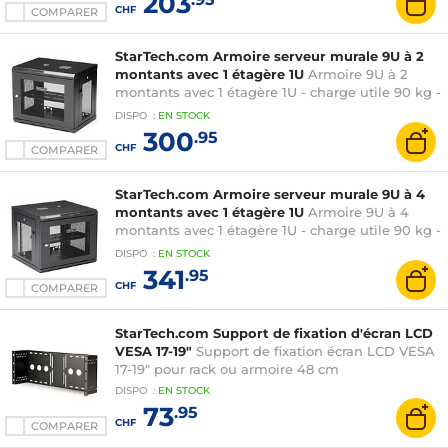
203
CHF
COMPARER
StarTech.com Armoire serveur murale 9U à 2
montants avec 1 étagère 1U
Armoire 9U à 2
montants avec 1 étagère 1U - charge utile 90 kg -
noir
DISPO
:
EN
STOCK
300
.95
CHF
COMPARER
StarTech.com Armoire serveur murale 9U à 4
montants avec 1 étagère 1U
Armoire 9U à 4
montants avec 1 étagère 1U - charge utile 90 kg -
noir
DISPO
:
EN
STOCK
341
.95
CHF
COMPARER
StarTech.com Support de fixation d'écran LCD
VESA 17-19"
Support de fixation écran LCD VESA
17-19" pour rack ou armoire 48 cm
DISPO
:
EN
STOCK
73
.95
CHF
COMPARER