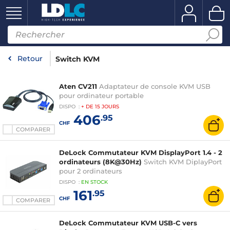
Retour
Switch KVM
Aten CV211
Adaptateur de console KVM USB
pour ordinateur portable
DISPO
:
+ DE
15 JOURS
406
.95
CHF
COMPARER
DeLock Commutateur KVM DisplayPort 1.4 - 2
ordinateurs (8K@30Hz)
Switch KVM DiplayPort
pour 2 ordinateurs
DISPO
:
EN
STOCK
161
.95
CHF
COMPARER
DeLock Commutateur KVM USB-C vers