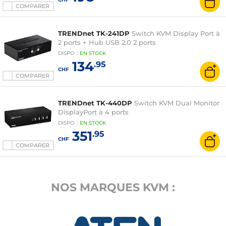
COMPARER
TRENDnet TK-241DP
Switch KVM Display Port à
2 ports + Hub USB 2.0 2 ports
DISPO
:
EN
STOCK
134
.95
CHF
COMPARER
TRENDnet TK-440DP
Switch KVM Dual Monitor
DisplayPort à 4 ports
DISPO
:
EN
STOCK
351
.95
CHF
COMPARER
NOS MARQUES KVM :