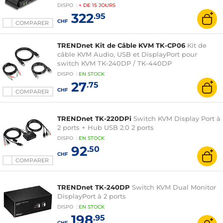
DISPO
:
+ DE
15 JOURS
322
.95
CHF
COMPARER
TRENDnet Kit de Câble KVM TK-CP06
Kit de
câble KVM Audio, USB et DisplayPort pour
switch KVM TK-240DP / TK-440DP
DISPO
:
EN
STOCK
27
.75
CHF
COMPARER
TRENDnet TK-220DPi
Switch KVM Display Port à
2 ports + Hub USB 2.0 2 ports
DISPO
:
EN
STOCK
92
.50
CHF
COMPARER
TRENDnet TK-240DP
Switch KVM Dual Monitor
DisplayPort à 2 ports
DISPO
:
EN
STOCK
198
.95
CHF