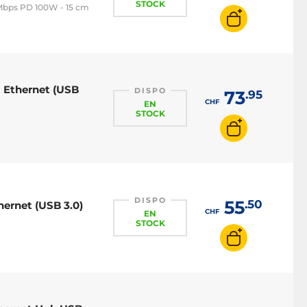
STOCK
 Mbps PD 100W - 15 cm
t Ethernet (USB
DISPO
73
.95
CHF
EN
STOCK
DISPO
55
.50
ernet (USB 3.0)
CHF
EN
STOCK