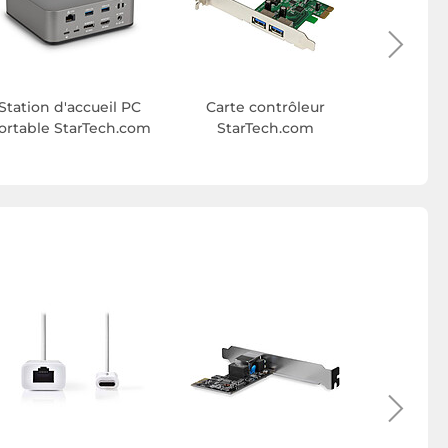
Station d'accueil PC
Carte contrôleur
DVI St
ortable StarTech.com
StarTech.com
Cl
Star