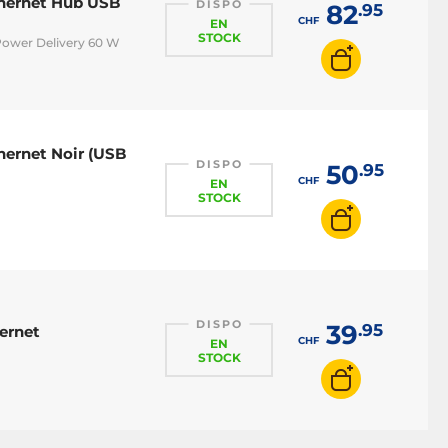
thernet Hub USB
DISPO
82
.95
CHF
EN
STOCK
Power Delivery 60 W
hernet Noir (USB
DISPO
50
.95
CHF
EN
STOCK
DISPO
39
.95
ernet
CHF
EN
STOCK