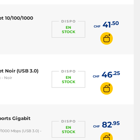
t 10/100/1000
DISPO
41
.50
CHF
EN
STOCK
t Noir (USB 3.0)
DISPO
46
.25
CHF
EN
 - Noir
STOCK
ports Gigabit
DISPO
82
.95
CHF
EN
/1000 Mbps (USB 3.0) -
STOCK