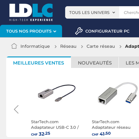
TOUS LES UNIVERS
CONFIGURATEUR PC
TOUS NOS PRODUITS
Informatique
Réseau
Carte réseau
Adapt
MEILLEURES VENTES
NOUVEAUTÉS
LES 
StarTech.com
StarTech.com
B-C 3.0 /
Adaptateur USB-C 3.0 /
Adaptateur réseau
net avec
Gigabit Ethernet (M/F) -
Gigabit Ethernet
.25
.50
32
41
CHF
CHF
)
Noir
10/100/1000 Mbps (US