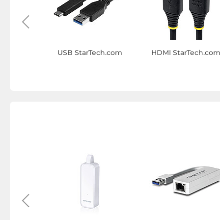
USB StarTech.com
HDMI StarTech.co
-Fi
h.com