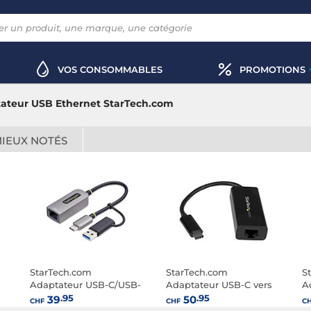
VOS CONSOMMABLES
PROMOTIONS
ateur USB Ethernet StarTech.com
MIEUX NOTÉS
StarTech.com
StarTech.com
S
Adaptateur USB-C/USB-
Adaptateur USB-C vers
A
A vers Ethernet
Gigabit Ethernet Noir
G
.95
.95
39
50
CHF
CHF
C
B
(USB 3.0)
3.