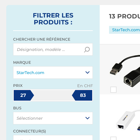
3.0)
FILTRER
LES
13 PROD
PRODUITS
:
StarTech.com
CHERCHER UNE RÉFÉRENCE
MARQUE
StarTech.com
PRIX
En CHF
27
83
BUS
Sélectionner
CONNECTEUR(S)