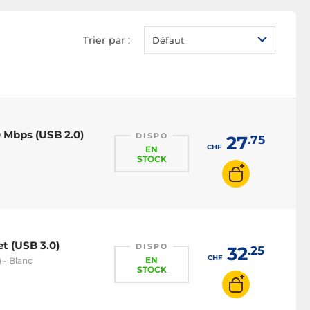
Trier par :
Défaut
 Mbps (USB 2.0)
DISPO
27
.75
CHF
EN
STOCK
t (USB 3.0)
DISPO
32
.25
CHF
EN
 - Blanc
STOCK