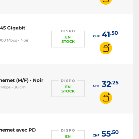
J45 Gigabit
DISPO
41
.50
CHF
EN
000 Mbps - Noir
STOCK
ernet (M/F) - Noir
DISPO
32
.25
CHF
EN
0 Mbps - 30 cm
STOCK
thernet avec PD
DISPO
55
.50
CHF
EN