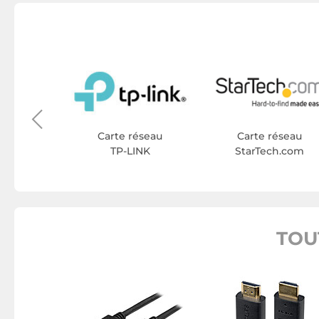
éseau
hi
Carte réseau
Carte réseau
TP-LINK
StarTech.com
TOU
s iPhone
h.com