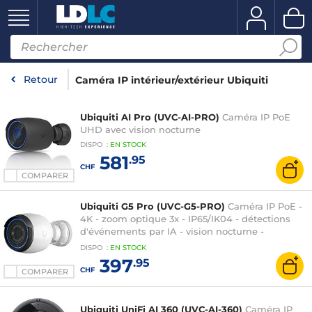
Retour
Caméra IP intérieur/extérieur Ubiquiti
Ubiquiti AI Pro (UVC-AI-PRO)
Caméra IP PoE
UHD avec vision nocturne
DISPO
:
EN
STOCK
581
.95
CHF
COMPARER
Ubiquiti G5 Pro (UVC-G5-PRO)
Caméra IP PoE -
4K - zoom optique 3x - IP65/IK04 - détections
d'événements par IA - vision nocturne -
microphone intégré
DISPO
:
EN
STOCK
397
.95
CHF
COMPARER
Ubiquiti UniFi AI 360 (UVC-AI-360)
Caméra IP