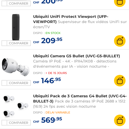
200
CHF
COMPARER
Ubiquiti UniFi Protect Viewport (UFP-
VIEWPORT)
Superviseur de flux vidéos UniFi sur
écran/TV
DISPO
:
EN
STOCK
209
.95
CHF
COMPARER
Ubiquiti Camera G5 Bullet (UVC-G5-BULLET)
Caméra IP PoE - 4K - IPX4/IK08 - détections
d'événements par IA - vision nocturne -
microphone intégré
DISPO
:
+ DE
15 JOURS
146
.95
CHF
COMPARER
Ubiquiti Pack de 3 Cameras G4 Bullet (UVC-G4-
BULLET-3)
Pack de 3 caméras IP PoE 2688 x 1512
(16:9) 24 fps avec vision nocturne
DISPO
:
DÉLAI
VARIABLE
569
.95
CHF
COMPARER