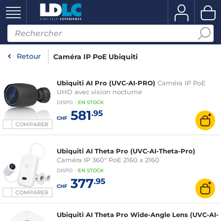
Retour
Caméra IP PoE Ubiquiti
Ubiquiti AI Pro (UVC-AI-PRO)
Caméra IP PoE
UHD avec vision nocturne
DISPO
:
EN
STOCK
581
.95
CHF
COMPARER
Ubiquiti AI Theta Pro (UVC-AI-Theta-Pro)
Caméra IP 360° PoE 2160 x 2160
DISPO
:
EN
STOCK
377
.95
CHF
COMPARER
Ubiquiti AI Theta Pro Wide-Angle Lens (UVC-AI-