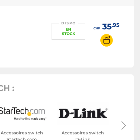
DISPO
35
.95
CHF
EN
STOCK
H :
Accesso
Cisc
Accessoires switch
Accessoires switch
StarTech.com
D-Link