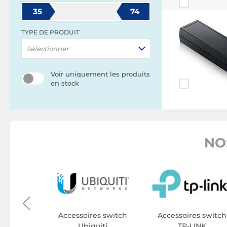
35
74
TYPE DE PRODUIT
Sélectionner
Voir uniquement les produits
en stock
NO
s switch
P
Accessoires switch
Accessoires switch
Ubiquiti
TP-LINK