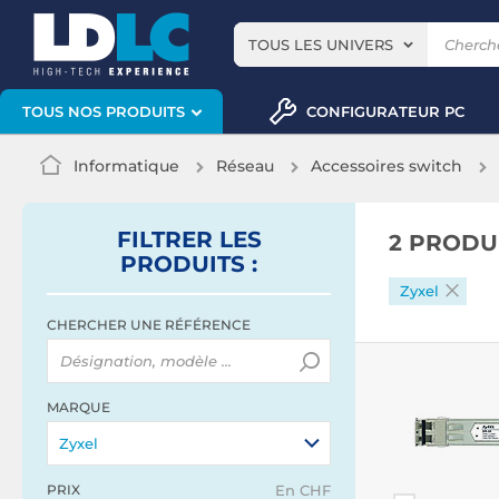
TOUS LES UNIVERS
CONFIGURATEUR PC
TOUS NOS PRODUITS
Informatique
Réseau
Accessoires switch
FILTRER
LES
2 PRODU
PRODUITS
:
Zyxel
CHERCHER UNE RÉFÉRENCE
MARQUE
Zyxel
PRIX
En CHF