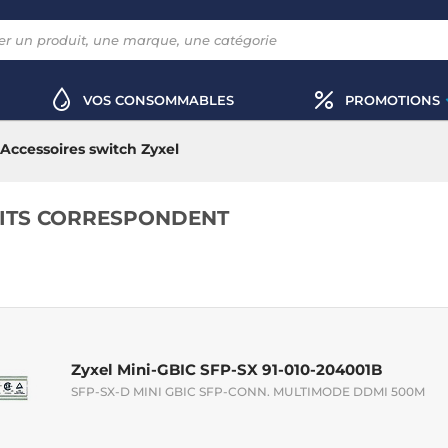
VOS CONSOMMABLES
PROMOTIONS
Accessoires switch Zyxel
ITS CORRESPONDENT
Zyxel Mini-GBIC SFP-SX 91-010-204001B
SFP-SX-D MINI GBIC SFP-CONN. MULTIMODE DDMI 500M