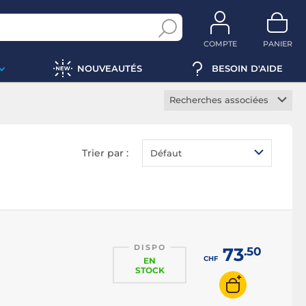
COMPTE
PANIER
NOUVEAUTÉS
BESOIN D'AIDE
Recherches associées
Câble switch
Convertisseur RJ45
Trier par :
Défaut
switch
Injecteur PoE switch
Module SFP switch
Splitter switch
DISPO
73
.50
CHF
EN
STOCK