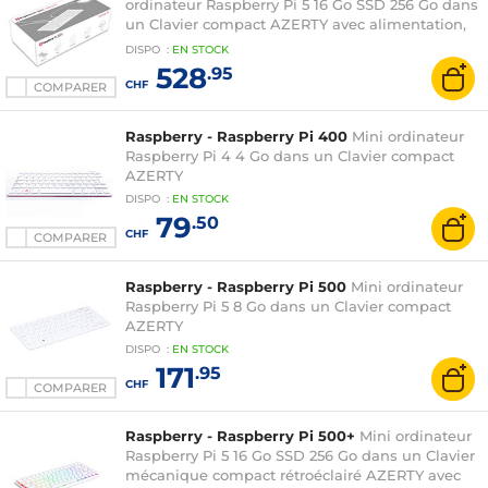
ordinateur Raspberry Pi 5 16 Go SSD 256 Go dans
un Clavier compact AZERTY avec alimentation,
câble HDMI et souris - Raspberry Pi OS
DISPO
:
EN
STOCK
préinstallé
528
.95
CHF
COMPARER
Raspberry - Raspberry Pi 400
Mini ordinateur
Raspberry Pi 4 4 Go dans un Clavier compact
AZERTY
DISPO
:
EN
STOCK
79
.50
CHF
COMPARER
Raspberry - Raspberry Pi 500
Mini ordinateur
Raspberry Pi 5 8 Go dans un Clavier compact
AZERTY
DISPO
:
EN
STOCK
171
.95
CHF
COMPARER
Raspberry - Raspberry Pi 500+
Mini ordinateur
Raspberry Pi 5 16 Go SSD 256 Go dans un Clavier
mécanique compact rétroéclairé AZERTY avec