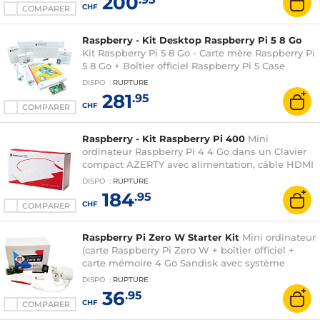
200
microHDMI/HDMI +carte microSD 32 Go + Guide
CHF
COMPARER
du débutant
Raspberry - Kit Desktop Raspberry Pi 5 8 Go
Kit Raspberry Pi 5 8 Go - Carte mère Raspberry Pi
5 8 Go + Boîtier officiel Raspberry Pi 5 Case
Blanc/Rouge + Alimentation secteur USB-C 27W
DISPO
:
RUPTURE
+ Clavier/Souris officiels + 2 câbles
281
.95
microHDMI/HDMI +carte microSD 32 Go + Guide
CHF
COMPARER
du débutant
Raspberry - Kit Raspberry Pi 400
Mini
ordinateur Raspberry Pi 4 4 Go dans un Clavier
compact AZERTY avec alimentation, câble HDMI
et souris - Raspberry Pi OS pré-chargé sur carte
DISPO
:
RUPTURE
SD
184
.95
CHF
COMPARER
Raspberry Pi Zero W Starter Kit
Mini ordinateur
(carte Raspberry Pi Zero W + boîtier officiel +
carte mémoire 4 Go Sandisk avec système
NOOBS Lite + header GPIO 2x20 + adaptateur
DISPO
:
RUPTURE
secteur + adaptateur mini-HDMI vers HDMI +
36
.95
adaptateur micro-USB vers USB)
CHF
COMPARER