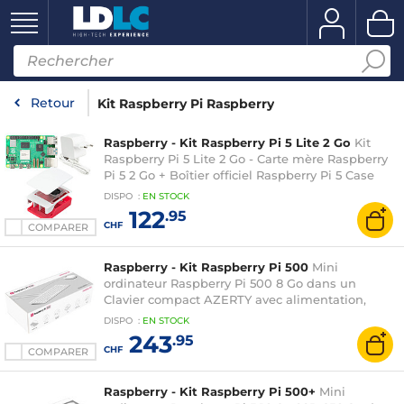
Retour
Kit Raspberry Pi Raspberry
Raspberry - Kit Raspberry Pi 5 Lite 2 Go
Kit
Raspberry Pi 5 Lite 2 Go - Carte mère Raspberry
Pi 5 2 Go + Boîtier officiel Raspberry Pi 5 Case
Blanc/Rouge + Alimentation secteur USB-C 5.1V
DISPO
:
EN
STOCK
5A
122
.95
CHF
COMPARER
Raspberry - Kit Raspberry Pi 500
Mini
ordinateur Raspberry Pi 500 8 Go dans un
Clavier compact AZERTY avec alimentation,
câble HDMI et souris - Raspberry Pi OS pré-
DISPO
:
EN
STOCK
chargé sur carte SD
243
.95
CHF
COMPARER
Raspberry - Kit Raspberry Pi 500+
Mini