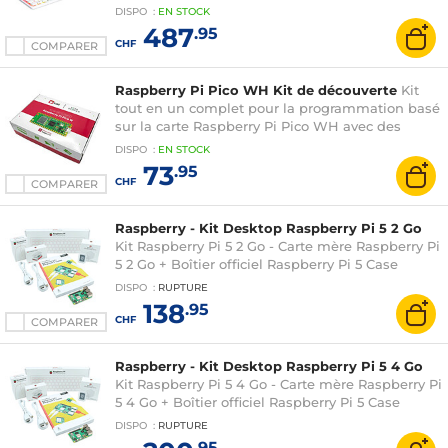
Raspberry Pi OS préinstallé
DISPO
:
EN
STOCK
487
.95
CHF
COMPARER
Raspberry Pi Pico WH Kit de découverte
Kit
tout en un complet pour la programmation basé
sur la carte Raspberry Pi Pico WH avec des
capteurs dédiés et livret de programmation
DISPO
:
EN
STOCK
73
.95
CHF
COMPARER
Raspberry - Kit Desktop Raspberry Pi 5 2 Go
Kit Raspberry Pi 5 2 Go - Carte mère Raspberry Pi
5 2 Go + Boîtier officiel Raspberry Pi 5 Case
Blanc/Rouge + Alimentation secteur USB-C 27W
DISPO
:
RUPTURE
+ Clavier/Souris officiels + 2 câbles
138
.95
microHDMI/HDMI +carte microSD 32 Go + Guide
CHF
COMPARER
du débutant
Raspberry - Kit Desktop Raspberry Pi 5 4 Go
Kit Raspberry Pi 5 4 Go - Carte mère Raspberry Pi
5 4 Go + Boîtier officiel Raspberry Pi 5 Case
Blanc/Rouge + Alimentation secteur USB-C 27W
DISPO
:
RUPTURE
+ Clavier/Souris officiels + 2 câbles
.95