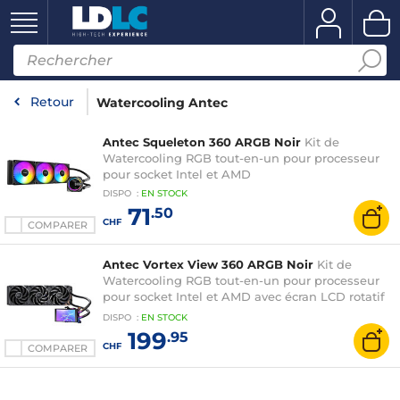
Retour
Watercooling Antec
Antec Squeleton 360 ARGB Noir
Kit de
Watercooling RGB tout-en-un pour processeur
pour socket Intel et AMD
DISPO
:
EN
STOCK
71
.50
CHF
COMPARER
Antec Vortex View 360 ARGB Noir
Kit de
Watercooling RGB tout-en-un pour processeur
pour socket Intel et AMD avec écran LCD rotatif
5"
DISPO
:
EN
STOCK
199
.95
CHF
COMPARER