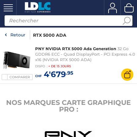
Retour
RTX 5000 ADA
PNY NVIDIA RTX 5000 Ada Generation
32 Go
GDDR6 ECC - Quad DisplayPort - PCI Express 4.0
x16 (NVIDIA RTX 5000 ADA)
DISPO
:
+ DE
15 JOURS
4'679
.95
CHF
COMPARER
NOS MARQUES CARTE GRAPHIQUE
PRO :