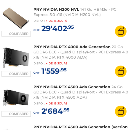
PNY NVIDIA H200 NVL
141 Go HBM3e - PCI
Express 5.0 x16 (NVIDIA H200 NVL)
DISPO
:
+ DE
15 JOURS
29'402
.95
CHF
COMPARER
PNY NVIDIA RTX 4000 Ada Generation
20 Go
GDDR6 ECC - Quad DisplayPort - PCI Express 4.0
x16 (NVIDIA RTX 4000 ADA)
DISPO
:
+ DE
15 JOURS
1'559
.95
CHF
COMPARER
PNY NVIDIA RTX 4500 Ada Generation
24 Go
GDDR6 ECC - Quad DisplayPort - PCI Express 4.0
x16 (NVIDIA RTX 4500 ADA)
DISPO
:
+ DE
15 JOURS
2'684
.95
CHF
COMPARER
PNY NVIDIA RTX 4500 Ada Generation (version