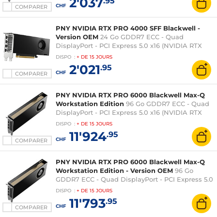
2'037
.95
CHF
COMPARER
PNY NVIDIA RTX PRO 4000 SFF Blackwell -
Version OEM
24 Go GDDR7 ECC - Quad
DisplayPort - PCI Express 5.0 x16 (NVIDIA RTX
PRO 4000 Blackwell)
DISPO
:
+ DE
15 JOURS
2'021
.95
CHF
COMPARER
PNY NVIDIA RTX PRO 6000 Blackwell Max-Q
Workstation Edition
96 Go GDDR7 ECC - Quad
DisplayPort - PCI Express 5.0 x16 (NVIDIA RTX
PRO 6000 Blackwell)
DISPO
:
+ DE
15 JOURS
11'924
.95
CHF
COMPARER
PNY NVIDIA RTX PRO 6000 Blackwell Max-Q
Workstation Edition - Version OEM
96 Go
GDDR7 ECC - Quad DisplayPort - PCI Express 5.0
x16 (NVIDIA RTX PRO 6000 Blackwell)
DISPO
:
+ DE
15 JOURS
11'793
.95
CHF
COMPARER