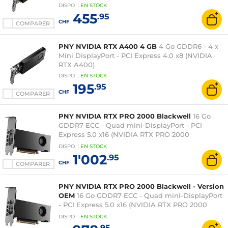
DISPO
:
EN
STOCK
455
.95
CHF
COMPARER
PNY NVIDIA RTX A400 4 GB
4 Go GDDR6 - 4 x
Mini DisplayPort - PCI Express 4.0 x8 (NVIDIA
RTX A400)
DISPO
:
EN
STOCK
195
.95
CHF
COMPARER
PNY NVIDIA RTX PRO 2000 Blackwell
16 Go
GDDR7 ECC - Quad mini-DisplayPort - PCI
Express 5.0 x16 (NVIDIA RTX PRO 2000
Blackwell)
DISPO
:
EN
STOCK
1'002
.95
CHF
COMPARER
PNY NVIDIA RTX PRO 2000 Blackwell - Version
OEM
16 Go GDDR7 ECC - Quad mini-DisplayPort
- PCI Express 5.0 x16 (NVIDIA RTX PRO 2000
Blackwell)
DISPO
:
EN
STOCK
.95