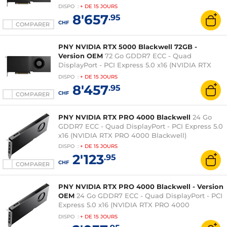
DISPO
:
+ DE
15 JOURS
8'657
.95
CHF
COMPARER
PNY NVIDIA RTX 5000 Blackwell 72GB -
Version OEM
72 Go GDDR7 ECC - Quad
DisplayPort - PCI Express 5.0 x16 (NVIDIA RTX
PRO 5000 Blackwell)
DISPO
:
+ DE
15 JOURS
8'457
.95
CHF
COMPARER
PNY NVIDIA RTX PRO 4000 Blackwell
24 Go
GDDR7 ECC - Quad DisplayPort - PCI Express 5.0
x16 (NVIDIA RTX PRO 4000 Blackwell)
DISPO
:
+ DE
15 JOURS
2'123
.95
CHF
COMPARER
PNY NVIDIA RTX PRO 4000 Blackwell - Version
OEM
24 Go GDDR7 ECC - Quad DisplayPort - PCI
Express 5.0 x16 (NVIDIA RTX PRO 4000
Blackwell)
DISPO
:
+ DE
15 JOURS