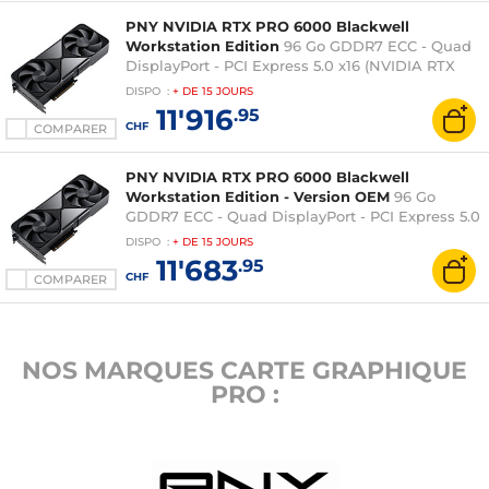
PNY NVIDIA RTX PRO 6000 Blackwell
Workstation Edition
96 Go GDDR7 ECC - Quad
DisplayPort - PCI Express 5.0 x16 (NVIDIA RTX
PRO 6000 Blackwell)
DISPO
:
+ DE
15 JOURS
11'916
.95
CHF
COMPARER
PNY NVIDIA RTX PRO 6000 Blackwell
Workstation Edition - Version OEM
96 Go
GDDR7 ECC - Quad DisplayPort - PCI Express 5.0
x16 (NVIDIA RTX PRO 6000 Blackwell)
DISPO
:
+ DE
15 JOURS
11'683
.95
CHF
COMPARER
NOS MARQUES CARTE GRAPHIQUE
PRO :