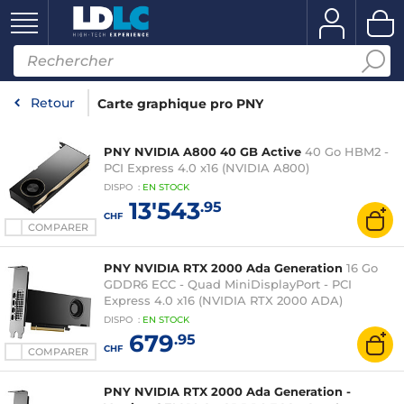
Retour
Carte graphique pro PNY
PNY NVIDIA A800 40 GB Active
40 Go HBM2 -
PCI Express 4.0 x16 (NVIDIA A800)
DISPO
:
EN
STOCK
13'543
.95
CHF
COMPARER
PNY NVIDIA RTX 2000 Ada Generation
16 Go
GDDR6 ECC - Quad MiniDisplayPort - PCI
Express 4.0 x16 (NVIDIA RTX 2000 ADA)
DISPO
:
EN
STOCK
679
.95
CHF
COMPARER
PNY NVIDIA RTX 2000 Ada Generation -