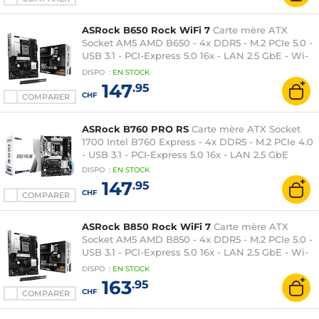
ASRock B650 Rock WiFi 7
Carte mère ATX
Socket AM5 AMD B650 - 4x DDR5 - M.2 PCIe 5.0 -
USB 3.1 - PCI-Express 5.0 16x - LAN 2.5 GbE - Wi-
Fi 7
DISPO
:
EN
STOCK
147
.95
CHF
COMPARER
ASRock B760 PRO RS
Carte mère ATX Socket
1700 Intel B760 Express - 4x DDR5 - M.2 PCIe 4.0
- USB 3.1 - PCI-Express 5.0 16x - LAN 2.5 GbE
DISPO
:
EN
STOCK
147
.95
CHF
COMPARER
ASRock B850 Rock WiFi 7
Carte mère ATX
Socket AM5 AMD B850 - 4x DDR5 - M.2 PCIe 5.0 -
USB 3.1 - PCI-Express 5.0 16x - LAN 2.5 GbE - Wi-
Fi 7
DISPO
:
EN
STOCK
163
.95
CHF
COMPARER