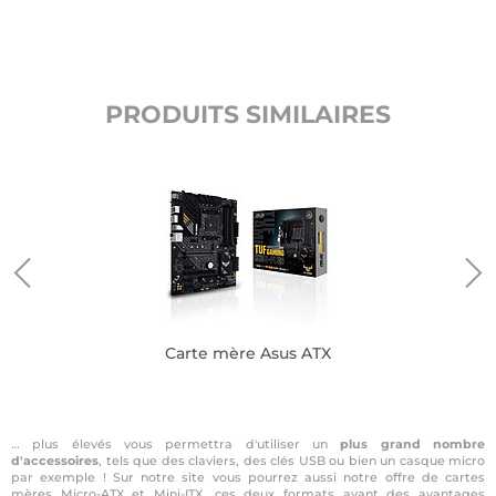
PRODUITS SIMILAIRES
Carte mère Asus ATX
… plus élevés vous permettra d'utiliser un
plus grand nombre
d'accessoires
, tels que des claviers, des clés USB ou bien un casque micro
par exemple ! Sur notre site vous pourrez aussi notre offre de cartes
mères
Micro-ATX
et
Mini-ITX
, ces deux formats ayant des avantages