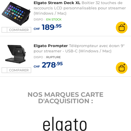
Elgato Stream Deck XL
Boitier 32 touches de
raccourcis LCD personnalisables pour streamer
(Windows / Mac)
DISPO
:
EN
STOCK
189
.95
CHF
COMPARER
Elgato Prompter
Téléprompteur avec écran 9"
pour streamer - USB-C (Windows / Mac)
DISPO
:
RUPTURE
278
.95
CHF
COMPARER
NOS MARQUES CARTE
D'ACQUISITION :