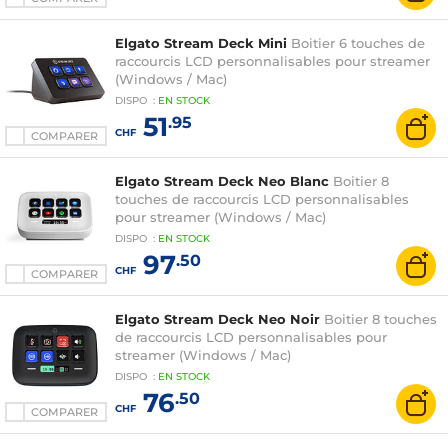
Elgato Stream Deck Mini
Boitier 6 touches de
raccourcis LCD personnalisables pour streamer
(Windows / Mac)
DISPO
:
EN
STOCK
51
.95
CHF
COMPARER
Elgato Stream Deck Neo Blanc
Boitier 8
touches de raccourcis LCD personnalisables
pour streamer (Windows / Mac)
DISPO
:
EN
STOCK
97
.50
CHF
COMPARER
Elgato Stream Deck Neo Noir
Boitier 8 touches
de raccourcis LCD personnalisables pour
streamer (Windows / Mac)
DISPO
:
EN
STOCK
76
.50
CHF
COMPARER