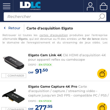
Retour
Carte d'acquisition Elgato
Retrouver ici toutes les
cartes d'acquisition
produites par l'entreprise
allemande
Elgato
, qui est devenue au fil des années un
fer de lance
dans
le domaine de l'enregistrement et du streaming de jeux vidéo. Les
produits Elgato sont conçus et
optimisés
spécifiquement pour les
gamers
qui veulent pouvoir partager de façon
simple et efficace
leurs sessions de
jeux. Vous pourrez retrouver le fameux Streaming Deck qui est utilisé par
Elgato Cam Link 4K
Clé HDMI d'acquisition 4K
les plus grands streamers du monde
pour faciliter la configuration de leur
pour appareil reflex ou caméscope
diffusion et pouvoir jongler de façon fluide entre les différentes scènes.
DISPO
:
EN
STOCK
91
.50
CHF
COMPARER
Elgato Game Capture 4K Pro
Carte
d'acquisition / capture / streaming vidéo -
capture jusqu'en 240 FPS - compatible PC / PS5 /
Xbox Series X
DISPO
:
EN
STOCK
277
.95
CHF
COMPARER