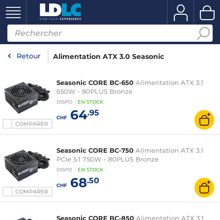
Retour
Alimentation ATX 3.0 Seasonic
Seasonic CORE BC-650
Alimentation ATX 3.1
650W - 80PLUS Bronze
DISPO
:
EN
STOCK
64
.95
CHF
COMPARER
Seasonic CORE BC-750
Alimentation ATX 3.1
PCIe 5.1 750W - 80PLUS Bronze
DISPO
:
EN
STOCK
68
.50
CHF
COMPARER
Seasonic CORE BC-850
Alimentation ATX 3.1