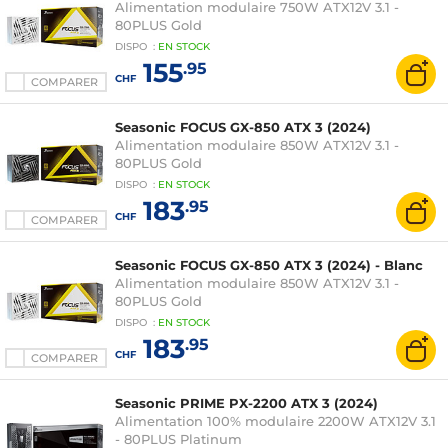
Alimentation modulaire 750W ATX12V 3.1 -
80PLUS Gold
DISPO
:
EN
STOCK
155
.95
CHF
COMPARER
Seasonic FOCUS GX-850 ATX 3 (2024)
Alimentation modulaire 850W ATX12V 3.1 -
80PLUS Gold
DISPO
:
EN
STOCK
183
.95
CHF
COMPARER
Seasonic FOCUS GX-850 ATX 3 (2024) - Blanc
Alimentation modulaire 850W ATX12V 3.1 -
80PLUS Gold
DISPO
:
EN
STOCK
183
.95
CHF
COMPARER
Seasonic PRIME PX-2200 ATX 3 (2024)
Alimentation 100% modulaire 2200W ATX12V 3.1
- 80PLUS Platinum