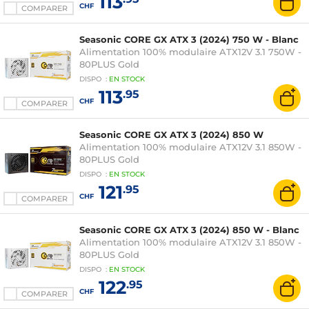
113
CHF
COMPARER
Seasonic CORE GX ATX 3 (2024) 750 W - Blanc
Alimentation 100% modulaire ATX12V 3.1 750W -
80PLUS Gold
DISPO
:
EN
STOCK
113
.95
CHF
COMPARER
Seasonic CORE GX ATX 3 (2024) 850 W
Alimentation 100% modulaire ATX12V 3.1 850W -
80PLUS Gold
DISPO
:
EN
STOCK
121
.95
CHF
COMPARER
Seasonic CORE GX ATX 3 (2024) 850 W - Blanc
Alimentation 100% modulaire ATX12V 3.1 850W -
80PLUS Gold
DISPO
:
EN
STOCK
122
.95
CHF
COMPARER