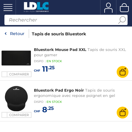
Retour
Tapis de souris Bluestork
Bluestork Mouse Pad XXL
Tapis de souris XXL
pour gamer
DISPO
:
EN
STOCK
11
.25
CHF
COMPARER
Bluestork Pad Ergo Noir
Tapis de souris
ergonomique avec repose poignet en gel
DISPO
:
EN
STOCK
8
.25
CHF
COMPARER