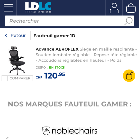
Retour
Fauteuil gamer 1D
Advance AEROFLEX
Siege en maille respirante -
Soutien lombaire réglable - Repose-tête réglable
- Accoudoirs réglables en hauteur - Poids
maximal 100 kg
DISPO
:
EN
STOCK
120
.95
CHF
COMPARER
NOS MARQUES FAUTEUIL GAMER :