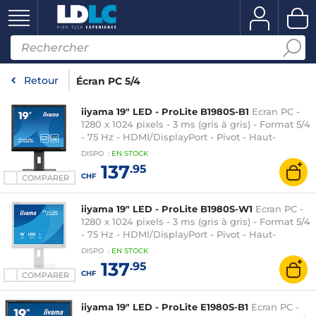
Retour
Écran PC 5/4
iiyama 19" LED - ProLite B1980S-B1
Ecran PC -
1280 x 1024 pixels - 3 ms (gris à gris) - Format 5/4
- 75 Hz - HDMI/DisplayPort - Pivot - Haut-
parleurs - Noir
DISPO
:
EN
STOCK
137
.95
CHF
COMPARER
iiyama 19" LED - ProLite B1980S-W1
Ecran PC -
1280 x 1024 pixels - 3 ms (gris à gris) - Format 5/4
- 75 Hz - HDMI/DisplayPort - Pivot - Haut-
parleurs - Blanc
DISPO
:
EN
STOCK
137
.95
CHF
COMPARER
iiyama 19" LED - ProLite E1980S-B1
Ecran PC -