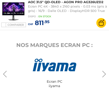
AOC 31.5" QD-OLED - AGON PRO AG326UZD2
Ecran PC 4K - 3840 x 2160 pixels - 0.03 ms (gris à
gris) - 16/9 - Dalle OLED - DisplayHDR 500 True
Black - 240 Hz - Adaptive-Sync/G-SYNC
DISPO
:
EN
STOCK
Compatible - HDMI/DisplayPort - Pivot - Hub
811
.95
USB - Noir
CHF
COMPARER
NOS MARQUES ECRAN PC :
Ecran PC
iiyama