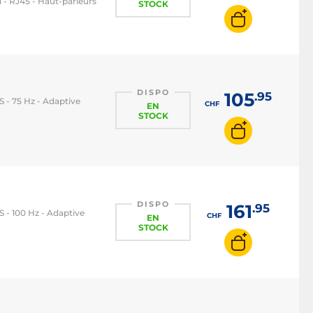
 - RJ45 - Haut-parleurs
STOCK
DISPO
105
.95
PS - 75 Hz - Adaptive
CHF
EN
STOCK
DISPO
161
.95
PS - 100 Hz - Adaptive
CHF
EN
STOCK