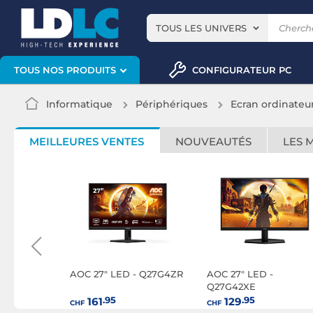
TOUS LES UNIVERS
CONFIGURATEUR PC
TOUS NOS PRODUITS
Informatique
Périphériques
Ecran ordinateu
MEILLEURES VENTES
NOUVEAUTÉS
LES 
- AGON
AOC 27" LED - Q27G4ZR
AOC 27" LED -
G2
Q27G42XE
.95
.95
161
129
CHF
CHF