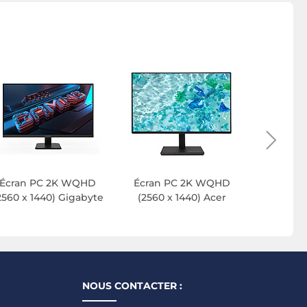
Écran 
(2560 x 
Écran PC 2K WQHD
Écran PC 2K WQHD
2560 x 1440) Gigabyte
(2560 x 1440) Acer
NOUS CONTACTER :