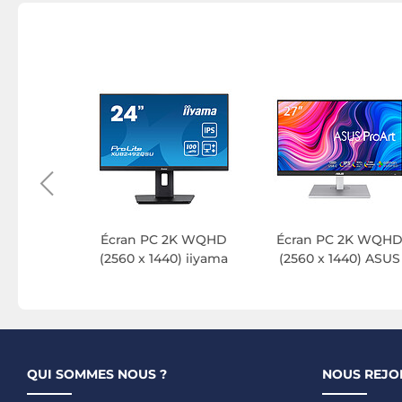
VIDIA G-
AOC
Écran PC 2K WQHD
Écran PC 2K WQH
(2560 x 1440) iiyama
(2560 x 1440) ASUS
QUI SOMMES NOUS ?
NOUS REJO