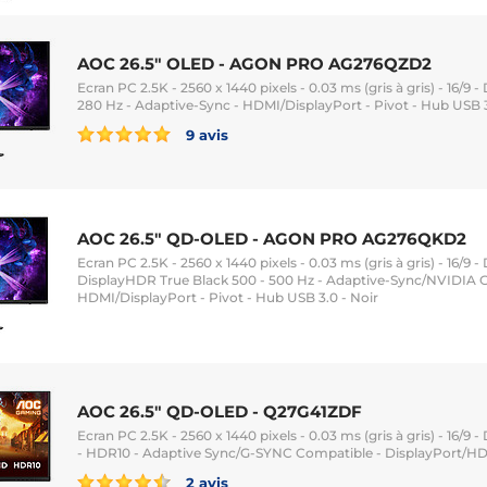
AOC 26.5" OLED - AGON PRO AG276QZD2
Ecran PC 2.5K - 2560 x 1440 pixels - 0.03 ms (gris à gris) - 16/9
280 Hz - Adaptive-Sync - HDMI/DisplayPort - Pivot - Hub USB 3
9 avis
AOC 26.5" QD-OLED - AGON PRO AG276QKD2
Ecran PC 2.5K - 2560 x 1440 pixels - 0.03 ms (gris à gris) - 16/9
DisplayHDR True Black 500 - 500 Hz - Adaptive-Sync/NVIDIA 
HDMI/DisplayPort - Pivot - Hub USB 3.0 - Noir
AOC 26.5" QD-OLED - Q27G41ZDF
Ecran PC 2.5K - 2560 x 1440 pixels - 0.03 ms (gris à gris) - 16/9
- HDR10 - Adaptive Sync/G-SYNC Compatible - DisplayPort/HD
2 avis