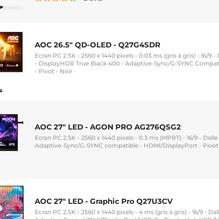
AOC 26.5" QD-OLED - Q27G4SDR
Ecran PC 2.5K - 2560 x 1440 pixels - 0.03 ms (gris à gris) - 16/9
- DisplayHDR True Black 400 - Adaptive-Sync/G-SYNC Compati
- Pivot - Noir
AOC 27" LED - AGON PRO AG276QSG2
Ecran PC 2.5K - 2560 x 1440 pixels - 0.3 ms (MPRT) - 16/9 - Dalle
Adaptive-Sync/G-SYNC compatible - HDMI/DisplayPort - Pivot 
AOC 27" LED - Graphic Pro Q27U3CV
Ecran PC 2.5K - 2560 x 1440 pixels - 4 ms (gris à gris) - 16/9 - Da