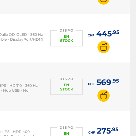
DISPO
445
.95
 - Dalle QD-OLED - 360 Hz
CHF
EN
ble - DisplayPort/HDMI
STOCK
DISPO
569
.95
CHF
EN
 IPS - HDR10 - 360 Hz -
STOCK
- Hub USB - Noir
DISPO
275
.95
lle IPS - HDR 400 -
CHF
EN