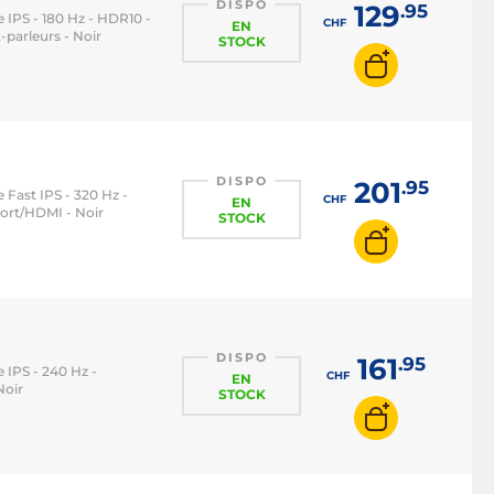
DISPO
129
.95
le IPS - 180 Hz - HDR10 -
CHF
EN
parleurs - Noir
STOCK
DISPO
201
.95
le Fast IPS - 320 Hz -
CHF
EN
ort/HDMI - Noir
STOCK
DISPO
161
.95
le IPS - 240 Hz -
CHF
EN
Noir
STOCK