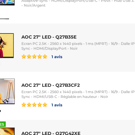
Adaptive-Sync - HDMI/DisplayPort/USB-C - Pivot - Hub USB 3.1
- Noir/Argent
AOC 27" LED - Q27B35E
Ecran PC 2.5K - 2560 x 1440 pixels - 1 ms (MPRT) - 16/9 - Dalle I
Sync - HDMI/DisplayPort - Noir
1 avis
AOC 27" LED - Q27B3CF2
Ecran PC 2.5K - 2560 x 1440 pixels - 1 ms (MPRT) - 16/9 - Dalle I
Sync - HDMI/USB-C - Réglable en hauteur - Noir
1 avis
ES
AOC 27" LED - Q27G42XE