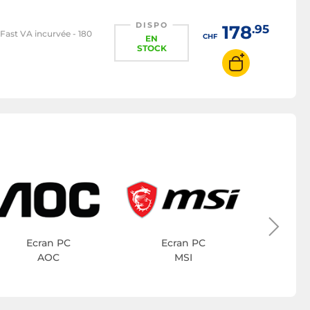
DISPO
178
.95
 Fast VA incurvée - 180
CHF
EN
STOCK
Ec
Ecran PC
Ecran PC
AOC
MSI