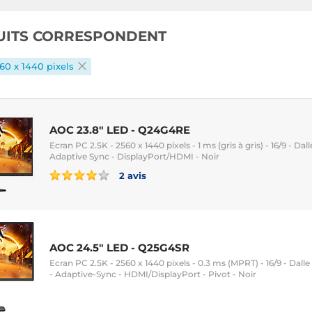
UITS CORRESPONDENT
60 x 1440 pixels
AOC 23.8" LED - Q24G4RE
Ecran PC 2.5K - 2560 x 1440 pixels - 1 ms (gris à gris) - 16/9 - Dal
Adaptive Sync - DisplayPort/HDMI - Noir
2 avis
AOC 24.5" LED - Q25G4SR
Ecran PC 2.5K - 2560 x 1440 pixels - 0.3 ms (MPRT) - 16/9 - Dall
- Adaptive-Sync - HDMI/DisplayPort - Pivot - Noir