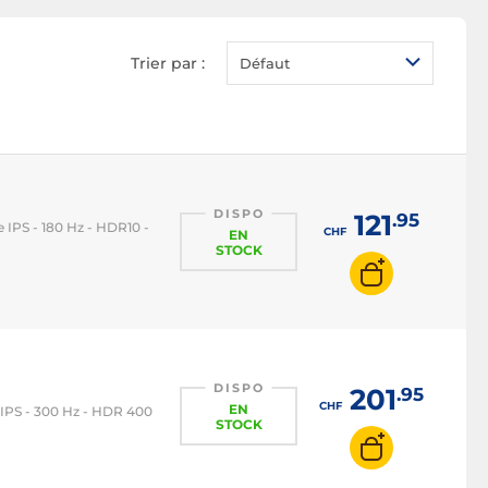
Ecran PC LED
Ecran PC OLED
Trier par :
Défaut
Ecran PC QLED
Ecran PC 1080p
Ecran PC 2K WQHD
Ecran PC 4K
Écran PC 22 pouces
DISPO
121
.95
le IPS - 180 Hz - HDR10 -
CHF
EN
Ecran PC 24 pouces
STOCK
Écran PC 27 pouces
Ecran PC 32 pouces
Ecran PC 16/9
Ecran PC 21/9
DISPO
201
.95
CHF
EN
e IPS - 300 Hz - HDR 400
Ecran PC 32/9
STOCK
Ecran PC 100 Hz
Ecran PC 120 Hz