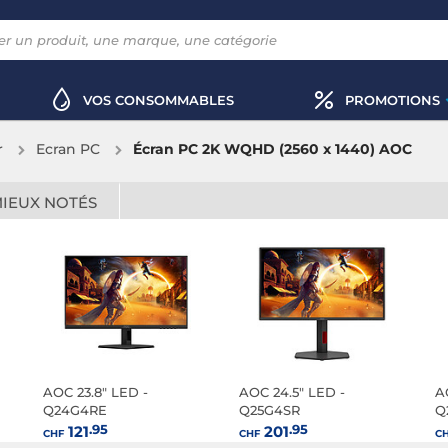
VOS CONSOMMABLES
PROMOTIONS
r
Ecran PC
Écran PC 2K WQHD (2560 x 1440) AOC
MIEUX NOTÉS
AOC 23.8" LED -
AOC 24.5" LED -
A
Q24G4RE
Q25G4SR
Q
.95
.95
121
201
CHF
CHF
C