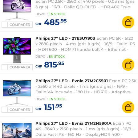
Ecran PC 2.5K - 2560 x 1440 pixels - 0.03 ms (gris
à gris) - 16/9 - Dalle QD-OLED - HDR 400 True
Black - 360 Hz - FreeSync Premium Pro / G-SYNC
DISPO
:
EN
STOCK
Compatible - HDMI/DisplayPort - Hauteur
485
.95
réglable - Argent
CHF
COMPARER
Philips 27" LED - 27E3U7903
Ecran PC 5K - 5120
x 2880 pixels - 4 ms (gris à gris) - 16/9 - Dalle IPS
- HDR 600 - HDMI/Thunderbolt 4 - Ethernet -
Pivot - Webcam - Gris
DISPO
:
EN
STOCK
815
.95
CHF
COMPARER
Philips 27" LED - Evnia 27M2C5501
Ecran PC 2.5K
- 2560 x 1440 pixels - 1 ms (gris à gris) - 16/9 -
Dalle VA incurvée - 180 Hz - HDR10 - Adaptive-
Sync - HDMI/DisplayPort - RGB Ambiglow -
DISPO
:
EN
STOCK
Réglage en hauteur - Blanc
151
.95
CHF
COMPARER
Philips 27" LED - Evnia 27M2N5901A
Ecran PC
4K - 3840 x 2160 pixels - 1 ms (gris à gris) - 16/9 -
Dalle Fast IPS - 160 Hz - DisplayHDR 400 -