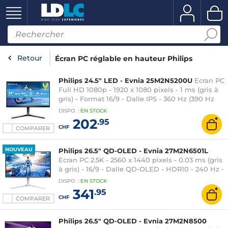
Retour
Écran PC réglable en hauteur Philips
Philips 24.5" LED - Evnia 25M2N5200U
Ecran PC
Full HD 1080p - 1920 x 1080 pixels - 1 ms (gris à
gris) - Format 16/9 - Dalle IPS - 360 Hz (390 Hz
OC) - HDR400 - Adaptive-Sync -
DISPO
:
EN
STOCK
HDMI/DisplayPort - Pivot - Noir
202
.95
CHF
COMPARER
NOUVEAU
Philips 26.5" QD-OLED - Evnia 27M2N6501L
Ecran PC 2.5K - 2560 x 1440 pixels - 0.03 ms (gris
à gris) - 16/9 - Dalle QD-OLED - HDR10 - 240 Hz -
FreeSync Premium / G-SYNC Compatible -
DISPO
:
EN
STOCK
HDMI/DisplayPort - Ambiglow 3 côtés - Hauteur
341
.95
réglable - Argent
CHF
COMPARER
Philips 26.5" QD-OLED - Evnia 27M2N8500