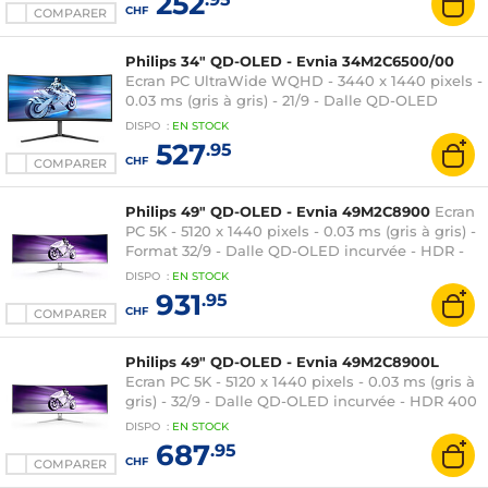
252
parleurs - Blanc
CHF
COMPARER
Philips 34" QD-OLED - Evnia 34M2C6500/00
Ecran PC UltraWide WQHD - 3440 x 1440 pixels -
0.03 ms (gris à gris) - 21/9 - Dalle QD-OLED
incurvée - 175 Hz - Adaptive-Sync - HDR 400
DISPO
:
EN
STOCK
True Black - HDMI/DisplayPort - Hauteur
527
.95
réglable - Noir
CHF
COMPARER
Philips 49" QD-OLED - Evnia 49M2C8900
Ecran
PC 5K - 5120 x 1440 pixels - 0.03 ms (gris à gris) -
Format 32/9 - Dalle QD-OLED incurvée - HDR -
240 Hz - FreeSync Premium Pro -
DISPO
:
EN
STOCK
HDMI/DisplayPort/USB-C - Hub USB 3.0 -
931
.95
Hauteur réglable - Argent
CHF
COMPARER
Philips 49" QD-OLED - Evnia 49M2C8900L
Ecran PC 5K - 5120 x 1440 pixels - 0.03 ms (gris à
gris) - 32/9 - Dalle QD-OLED incurvée - HDR 400
True Black - 144 Hz - FreeSync Premium Pro -
DISPO
:
EN
STOCK
HDMI/DisplayPort/USB-C - Hauteur réglable -
687
.95
Argent
CHF
COMPARER