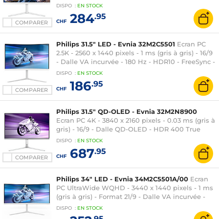
HDMI/DisplayPort/USB-C - RGB Ambiglow -
DISPO
:
EN
STOCK
Pivot - Blanc
284
.95
CHF
COMPARER
Philips 31.5" LED - Evnia 32M2C5501
Ecran PC
2.5K - 2560 x 1440 pixels - 1 ms (gris à gris) - 16/9
- Dalle VA incurvée - 180 Hz - HDR10 - FreeSync -
HDMI/DisplayPort - RGB Ambiglow - Réglage en
DISPO
:
EN
STOCK
hauteur - Blanc
186
.95
CHF
COMPARER
Philips 31.5" QD-OLED - Evnia 32M2N8900
Ecran PC 4K - 3840 x 2160 pixels - 0.03 ms (gris à
gris) - 16/9 - Dalle QD-OLED - HDR 400 True
Black - 240 Hz - Adaptive-Sync -
DISPO
:
EN
STOCK
HDMI/DisplayPort/USB-C - Hauteur réglable -
687
.95
Argent
CHF
COMPARER
Philips 34" LED - Evnia 34M2C5501A/00
Ecran
PC UltraWide WQHD - 3440 x 1440 pixels - 1 ms
(gris à gris) - Format 21/9 - Dalle VA incurvée -
180 Hz - FreeSync Premium - HDR 400 -
DISPO
:
EN
STOCK
HDMI/DisplayPort - Hauteur réglable - Haut-
.95