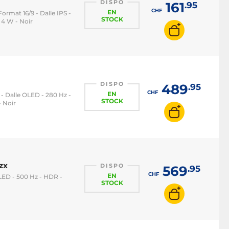
DISPO
161
.95
CHF
EN
Format 16/9 - Dalle IPS -
STOCK
 4 W - Noir
DISPO
489
.95
CHF
EN
 - Dalle OLED - 280 Hz -
STOCK
 Noir
zx
DISPO
569
.95
CHF
EN
OLED - 500 Hz - HDR -
STOCK