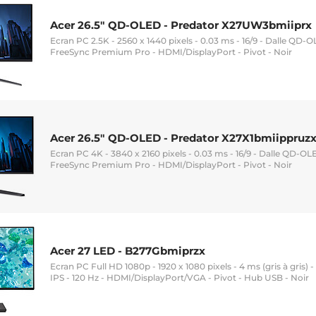
Acer 26.5" QD-OLED - Predator X27UW3bmiiprx
Ecran PC 2.5K - 2560 x 1440 pixels - 0.03 ms - 16/9 - Dalle QD-
FreeSync Premium Pro - HDMI/DisplayPort - Pivot - Noir
Acer 26.5" QD-OLED - Predator X27X1bmiippruz
Ecran PC 4K - 3840 x 2160 pixels - 0.03 ms - 16/9 - Dalle QD-OL
FreeSync Premium Pro - HDMI/DisplayPort - Pivot - Noir
Acer 27 LED - B277Gbmiprzx
Ecran PC Full HD 1080p - 1920 x 1080 pixels - 4 ms (gris à gris) -
IPS - 120 Hz - HDMI/DisplayPort/VGA - Pivot - Hub USB - Noir