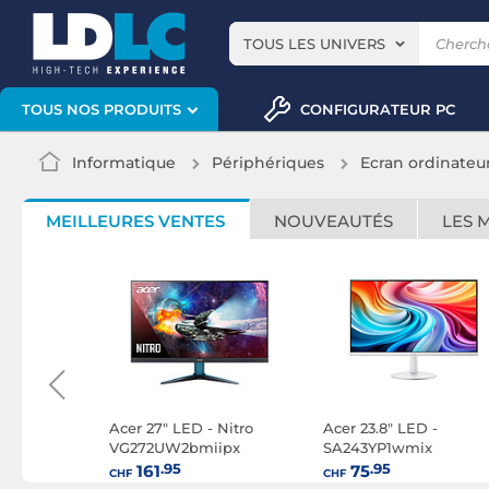
TOUS LES UNIVERS
CONFIGURATEUR PC
TOUS NOS PRODUITS
Informatique
Périphériques
Ecran ordinateu
MEILLEURES VENTES
NOUVEAUTÉS
LES 
 -
Acer 27" LED - Nitro
Acer 23.8" LED -
VG272UW2bmiipx
SA243YP1wmix
zx
.95
.95
161
75
CHF
CHF