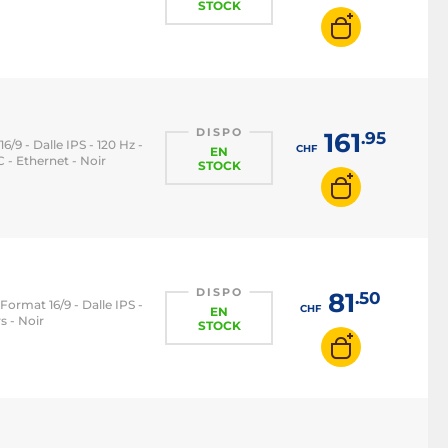
STOCK
DISPO
161
.95
6/9 - Dalle IPS - 120 Hz -
CHF
EN
- Ethernet - Noir
STOCK
DISPO
81
.50
 Format 16/9 - Dalle IPS -
CHF
EN
s - Noir
STOCK