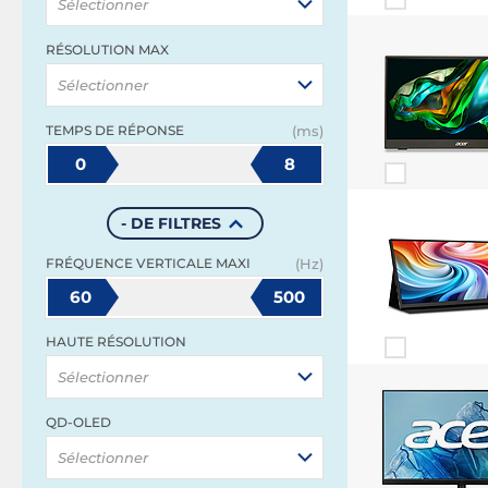
Sélectionner
RÉSOLUTION MAX
Sélectionner
TEMPS DE RÉPONSE
(ms)
0
8
- DE FILTRES
FRÉQUENCE VERTICALE MAXI
(Hz)
60
500
HAUTE RÉSOLUTION
Sélectionner
QD-OLED
Sélectionner