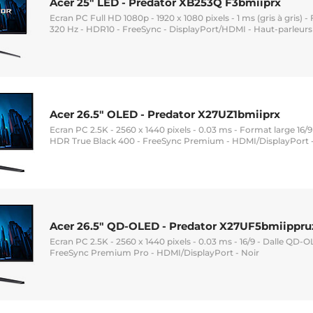
Acer 25" LED - Predator XB253Q F3bmiiprx
Ecran PC Full HD 1080p - 1920 x 1080 pixels - 1 ms (gris à gris) - 
320 Hz - HDR10 - FreeSync - DisplayPort/HDMI - Haut-parleurs
Acer 26.5" OLED - Predator X27UZ1bmiiprx
Ecran PC 2.5K - 2560 x 1440 pixels - 0.03 ms - Format large 16/9
HDR True Black 400 - FreeSync Premium - HDMI/DisplayPort -
Acer 26.5" QD-OLED - Predator X27UF5bmiippru
Ecran PC 2.5K - 2560 x 1440 pixels - 0.03 ms - 16/9 - Dalle QD-
FreeSync Premium Pro - HDMI/DisplayPort - Noir