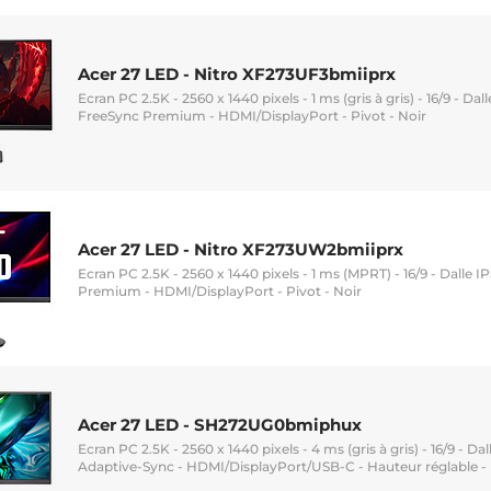
Acer 27 LED - Nitro XF273UF3bmiiprx
Ecran PC 2.5K - 2560 x 1440 pixels - 1 ms (gris à gris) - 16/9 - Dall
FreeSync Premium - HDMI/DisplayPort - Pivot - Noir
Acer 27 LED - Nitro XF273UW2bmiiprx
Ecran PC 2.5K - 2560 x 1440 pixels - 1 ms (MPRT) - 16/9 - Dalle I
Premium - HDMI/DisplayPort - Pivot - Noir
Acer 27 LED - SH272UG0bmiphux
Ecran PC 2.5K - 2560 x 1440 pixels - 4 ms (gris à gris) - 16/9 - Dal
Adaptive-Sync - HDMI/DisplayPort/USB-C - Hauteur réglable - 