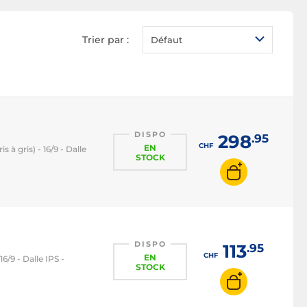
Ecran PC LED
Ecran PC OLED
Trier par :
Défaut
Ecran PC QLED
Ecran PC 1080p
Ecran PC 2K WQHD
Ecran PC 4K
Écran PC 22 pouces
DISPO
298
.95
CHF
EN
 à gris) - 16/9 - Dalle
Ecran PC 24 pouces
STOCK
Écran PC 27 pouces
Ecran PC 32 pouces
Ecran PC 16/9
Ecran PC 21/9
DISPO
113
.95
CHF
EN
6/9 - Dalle IPS -
Ecran PC 32/9
STOCK
Ecran PC 100 Hz
Ecran PC 120 Hz