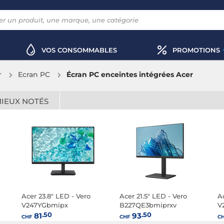
VOS CONSOMMABLES
PROMOTIONS
r
Ecran PC
Écran PC enceintes intégrées Acer
MIEUX NOTÉS
Acer 23.8" LED - Vero
Acer 21.5" LED - Vero
Ac
V247YGbmipx
B227QE3bmiprxv
V
.50
.50
81
93
CHF
CHF
C