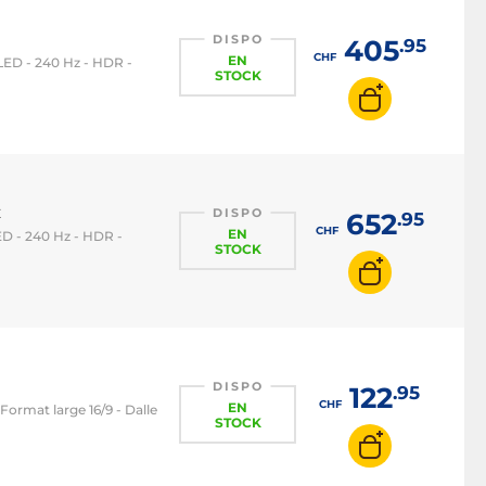
DISPO
405
.95
CHF
EN
OLED - 240 Hz - HDR -
STOCK
x
DISPO
652
.95
CHF
EN
ED - 240 Hz - HDR -
STOCK
DISPO
122
.95
CHF
EN
 Format large 16/9 - Dalle
STOCK