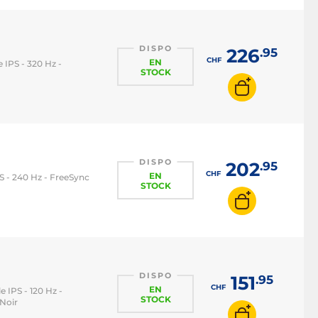
DISPO
226
.95
CHF
EN
e IPS - 320 Hz -
STOCK
DISPO
202
.95
CHF
EN
PS - 240 Hz - FreeSync
STOCK
DISPO
151
.95
CHF
EN
le IPS - 120 Hz -
STOCK
Noir