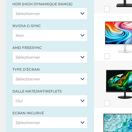
HDR (HIGH DYNAMIQUE RANGE)
Sélectionner
NVIDIA G-SYNC
Non
AMD FREESYNC
Sélectionner
TYPE D'ÉCRAN
Sélectionner
DALLE MATE/ANTIREFLETS
Oui
ECRAN INCURVÉ
Sélectionner