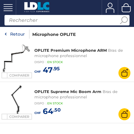
Retour
Microphone OPLITE
OPLITE Premium Microphone ARM
Bras de
microphone professionnel
DISPO
:
EN
STOCK
47
.95
CHF
COMPARER
OPLITE Supreme Mic Boom Arm
Bras de
microphone professionnel
DISPO
:
EN
STOCK
64
.50
CHF
COMPARER