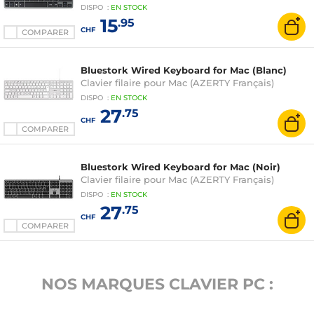
DISPO
:
EN
STOCK
15
.95
CHF
COMPARER
Bluestork Wired Keyboard for Mac (Blanc)
Clavier filaire pour Mac (AZERTY Français)
DISPO
:
EN
STOCK
27
.75
CHF
COMPARER
Bluestork Wired Keyboard for Mac (Noir)
Clavier filaire pour Mac (AZERTY Français)
DISPO
:
EN
STOCK
27
.75
CHF
COMPARER
NOS MARQUES CLAVIER PC :