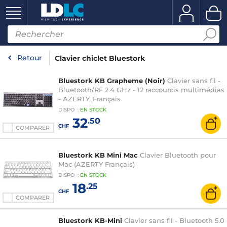
Retour
Clavier chiclet Bluestork
Bluestork KB Grapheme (Noir)
Clavier sans fil -
Bluetooth/RF 2.4 GHz - 12 raccourcis multimédias
- AZERTY, Français
DISPO
:
EN
STOCK
32
.50
CHF
COMPARER
Bluestork KB Mini Mac
Clavier Bluetooth pour
Mac (AZERTY Français)
DISPO
:
EN
STOCK
18
.25
CHF
COMPARER
Bluestork KB-Mini
Clavier sans fil - Bluetooth 5.0