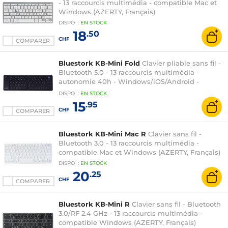
- 13 raccourcis multimédia - compatible Mac et
Windows (AZERTY, Français)
DISPO
:
EN
STOCK
18
.50
CHF
COMPARER
Bluestork KB-Mini Fold
Clavier pliable sans fil -
Bluetooth 5.0 - 13 raccourcis multimédia -
autonomie 40h - Windows/iOS/Android -
AZERTY, Français
DISPO
:
EN
STOCK
15
.95
CHF
COMPARER
Bluestork KB-Mini Mac R
Clavier sans fil -
Bluetooth 3.0 - 13 raccourcis multimédia -
compatible Mac et Windows (AZERTY, Français)
DISPO
:
EN
STOCK
20
.25
CHF
COMPARER
Bluestork KB-Mini R
Clavier sans fil - Bluetooth
3.0/RF 2.4 GHz - 13 raccourcis multimédia -
compatible Windows (AZERTY, Français)