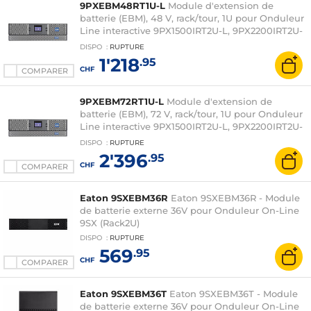
9PXEBM48RT1U-L
Module d'extension de
batterie (EBM), 48 V, rack/tour, 1U pour Onduleur
Line interactive 9PX1500IRT2U-L, 9PX2200IRT2U-
L et 9PX3000IRT2U-L
DISPO
:
RUPTURE
1'218
.95
CHF
COMPARER
9PXEBM72RT1U-L
Module d'extension de
batterie (EBM), 72 V, rack/tour, 1U pour Onduleur
Line interactive 9PX1500IRT2U-L, 9PX2200IRT2U-
L et 9PX3000IRT2U-L
DISPO
:
RUPTURE
2'396
.95
CHF
COMPARER
Eaton 9SXEBM36R
Eaton 9SXEBM36R - Module
de batterie externe 36V pour Onduleur On-Line
9SX (Rack2U)
DISPO
:
RUPTURE
569
.95
CHF
COMPARER
Eaton 9SXEBM36T
Eaton 9SXEBM36T - Module
de batterie externe 36V pour Onduleur On-Line