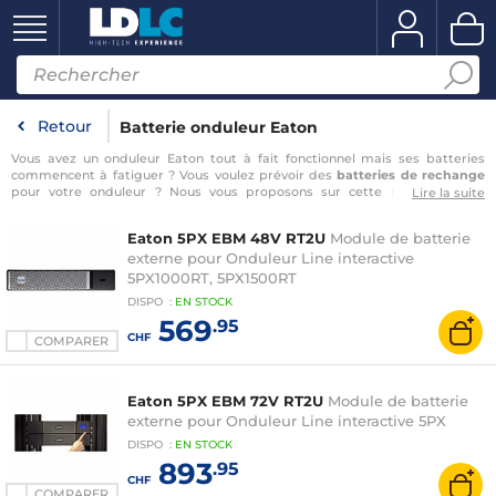
Retour
Batterie onduleur Eaton
Vous avez un onduleur Eaton tout à fait fonctionnel mais ses batteries
commencent à fatiguer ? Vous voulez prévoir des
batteries de rechange
pour votre onduleur ? Nous vous proposons sur cette page tous les
Lire la suite
modèles de
batterie pour onduleur Eaton
. Soyez certain de pouvoir réagir
en cas de panne de batterie pour faire en sorte que votre matériel
Eaton 5PX EBM 48V RT2U
Module de batterie
informatique soit toujours protégé des problèmes d'alimentation. Avec
externe pour Onduleur Line interactive
ces
batteries pour onduleur
neuves votre onduleur va avoir le droit à une
seconde jeunesse durable
. Ne tombez plus jamais à court de batterie
5PX1000RT, 5PX1500RT
dans les moments les plus critiques grâce
…
DISPO
:
EN
STOCK
569
.95
CHF
COMPARER
Eaton 5PX EBM 72V RT2U
Module de batterie
externe pour Onduleur Line interactive 5PX
DISPO
:
EN
STOCK
893
.95
CHF
COMPARER