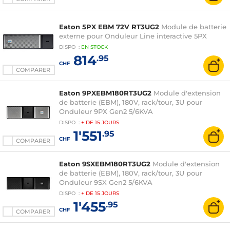
Eaton 5PX EBM 72V RT3UG2
Module de batterie
externe pour Onduleur Line interactive 5PX
DISPO
:
EN
STOCK
814
.95
CHF
COMPARER
Eaton 9PXEBM180RT3UG2
Module d'extension
de batterie (EBM), 180V, rack/tour, 3U pour
Onduleur 9PX Gen2 5/6KVA
DISPO
:
+ DE
15 JOURS
1'551
.95
CHF
COMPARER
Eaton 9SXEBM180RT3UG2
Module d'extension
de batterie (EBM), 180V, rack/tour, 3U pour
Onduleur 9SX Gen2 5/6KVA
DISPO
:
+ DE
15 JOURS
1'455
.95
CHF
COMPARER