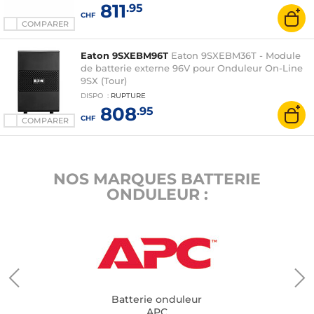
811
.95
CHF
COMPARER
Eaton 9SXEBM96T
Eaton 9SXEBM36T - Module
de batterie externe 96V pour Onduleur On-Line
9SX (Tour)
DISPO
:
RUPTURE
808
.95
CHF
COMPARER
NOS MARQUES BATTERIE
ONDULEUR :
Batterie onduleur
APC