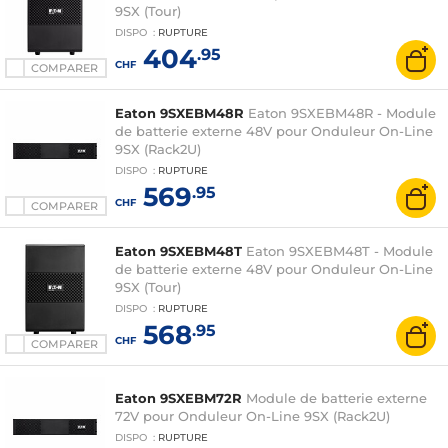
9SX (Tour)
DISPO
:
RUPTURE
404
.95
CHF
COMPARER
Eaton 9SXEBM48R
Eaton 9SXEBM48R - Module
de batterie externe 48V pour Onduleur On-Line
9SX (Rack2U)
DISPO
:
RUPTURE
569
.95
CHF
COMPARER
Eaton 9SXEBM48T
Eaton 9SXEBM48T - Module
de batterie externe 48V pour Onduleur On-Line
9SX (Tour)
DISPO
:
RUPTURE
568
.95
CHF
COMPARER
Eaton 9SXEBM72R
Module de batterie externe
72V pour Onduleur On-Line 9SX (Rack2U)
DISPO
:
RUPTURE