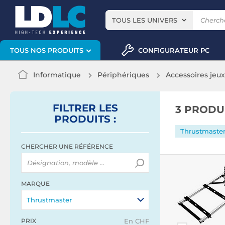
TOUS LES UNIVERS
CONFIGURATEUR PC
TOUS NOS PRODUITS
Informatique
Périphériques
Accessoires jeu
FILTRER
LES
3 PRODU
PRODUITS
:
Thrustmaste
CHERCHER UNE RÉFÉRENCE
MARQUE
Thrustmaster
PRIX
En CHF