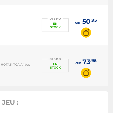
DISPO
50
.95
CHF
EN
STOCK
DISPO
73
.95
CHF
EN
et HOTAS (TCA Airbus
STOCK
JEU :