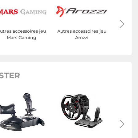
Autres ac
The
utres accessoires jeu
Autres accessoires jeu
Mars Gaming
Arozzi
STER
Man
Thru