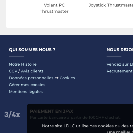
Volant PC
Joystick Thrustmast
Thrustmaster
QUI SOMMES NOUS ?
NOUS REJO
Notre Histoire
Vendez sur 
CGV
/
Avis clients
Recrutement
Données personnelles
et
Cookies
Gérer mes cookies
Mentions légales
PAIEMENT EN 3/4X
Par carte bancaire à partir de 100CHF d'achat.
Notre site LDLC utilise des cookies ou des t
une meilleure