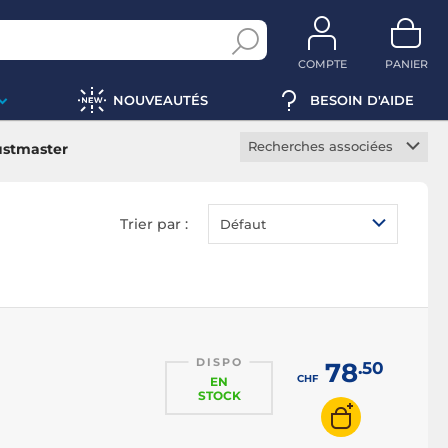
COMPTE
PANIER
NOUVEAUTÉS
BESOIN D'AIDE
Recherches associées
ustmaster
Siège de simulation PC
Support de casque
Trier par :
Défaut
DISPO
78
.50
CHF
EN
STOCK