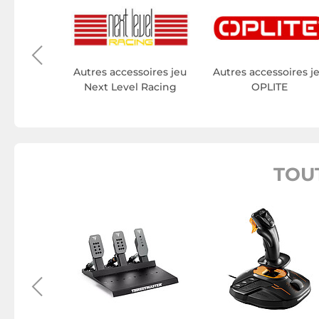
soires jeu
co
Autres accessoires jeu
Autres accessoires j
Next Level Racing
OPLITE
TOU
es PS3
aster