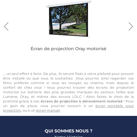
Écran de projection Oray motorisé
… un seul effort à faire. De plus, ils seront fixés à votre plafond pour pouvoir
être installé où que vous le souhaitiez. Vous pourrez ainsi regarder vos
films préférés comme si vous les revoyez au cinéma, mais depuis le
confort de chez vous ! Vous pourrez trouver des écrans de projection
motorisé sur batterie des plus grandes marques du secteur, telles que
Lumene, Oray, et même des écrans LDLC ! Alors faites le choix de la
praticité grâce à nos
écrans de projection à déroulement motorisé
! Pour
un gain de place, vous pourrez recourir à un
écran portable pour
projection
, ou à un
écran manuel
.
QUI SOMMES NOUS ?