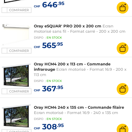
646
.95
CHF
COMPARER
Oray eSQUAR' PRO 200 x 200 cm
Ecran
motorisé sans fil - Format carré - 200 x 200 cm
DISPO
:
EN
STOCK
565
.95
CHF
COMPARER
Oray HCM4 200 x 113 cm - Commande
infrarouge
Ecran motorisé - Format 16:9 - 200 x
113 cm
DISPO
:
EN
STOCK
367
.95
CHF
COMPARER
Oray HCM4 240 x 135 cm - Commande filaire
Ecran motorisé - Format 16:9 - 240 x 135 cm
DISPO
:
EN
STOCK
308
.95
CHF