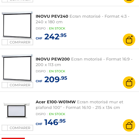
INOVU PEV240
Ecran motorisé - Format 4:3 -
240 x 180 cm
DISPO
:
EN
STOCK
242
.95
CHF
COMPARER
INOVU PEW200
Ecran motorisé - Format 16:9 -
200 x 113 cm
DISPO
:
EN
STOCK
209
.95
CHF
COMPARER
Acer E100-W01MW
Ecran motorisé mur et
plafond 100" - Format 16:10 - 215 x 134 cm
DISPO
:
EN
STOCK
146
.95
CHF
COMPARER