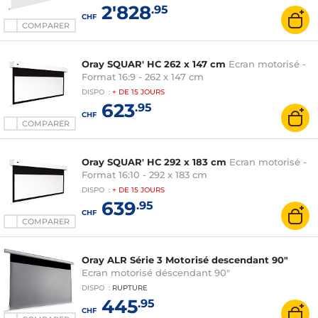
2'828
.95
CHF
COMPARER
Oray SQUAR' HC 262 x 147 cm
Ecran motorisé -
Format 16:9 - 262 x 147 cm
DISPO
:
+ DE
15 JOURS
623
.95
CHF
COMPARER
Oray SQUAR' HC 292 x 183 cm
Ecran motorisé -
Format 16:10 - 292 x 183 cm
DISPO
:
+ DE
15 JOURS
639
.95
CHF
COMPARER
Oray ALR Série 3 Motorisé descendant 90"
Ecran motorisé déscendant 90"
DISPO
:
RUPTURE
445
.95
CHF