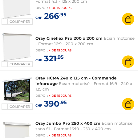
Format 4:3 - 125 x 200 cm
DISPO
:
+ DE
15 JOURS
266
.95
CHF
COMPARER
Oray Cinéflex Pro 200 x 200 cm
Ecran motorisé
- Format 16:9 - 200 x 200 cm
DISPO
:
+ DE
15 JOURS
321
.95
CHF
COMPARER
Oray HCM4 240 x 135 cm - Commande
infrarouge
Ecran motorisé - Format 16:9 - 240 x
135 cm
DISPO
:
+ DE
15 JOURS
390
.95
CHF
COMPARER
Oray Jumbo Pro 250 x 400 cm
Ecran motorisé
sans fil - Format 16:10 - 250 x 400 cm
DISPO
:
+ DE
15 JOURS