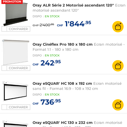
PROMOTION
Oray ALR Série 2 Motorisé ascendant 120"
Ecran
motorisé ascendant 120"
DISPO
:
EN
STOCK
1'844
.95
2'400
.95
CHF
CHF
COMPARER
Oray Cinéflex Pro 180 x 180 cm
Ecran motorisé -
Format 1:1 - 180 x 180 cm
DISPO
:
EN
STOCK
242
.95
CHF
COMPARER
Oray eSQUAR' HC 108 x 192 cm
Ecran motorisé
sans fil - Format 16:9 - 108 x 192 cm
DISPO
:
EN
STOCK
736
.95
CHF
COMPARER
Oray eSQUAR' HC 130 x 232 cm
Ecran motorisé