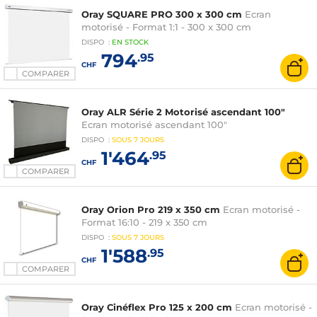
Oray SQUARE PRO 300 x 300 cm
Ecran
motorisé - Format 1:1 - 300 x 300 cm
DISPO
:
EN
STOCK
794
.95
CHF
COMPARER
Oray ALR Série 2 Motorisé ascendant 100"
Ecran motorisé ascendant 100"
DISPO
:
SOUS
7 JOURS
1'464
.95
CHF
COMPARER
Oray Orion Pro 219 x 350 cm
Ecran motorisé -
Format 16:10 - 219 x 350 cm
DISPO
:
SOUS
7 JOURS
1'588
.95
CHF
COMPARER
Oray Cinéflex Pro 125 x 200 cm
Ecran motorisé -