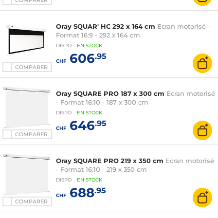
COMPARER
Oray SQUAR' HC 292 x 164 cm
Ecran motorisé -
Format 16:9 - 292 x 164 cm
DISPO
:
EN
STOCK
606
.95
CHF
COMPARER
Oray SQUARE PRO 187 x 300 cm
Ecran motorisé
- Format 16:10 - 187 x 300 cm
DISPO
:
EN
STOCK
646
.95
CHF
COMPARER
Oray SQUARE PRO 219 x 350 cm
Ecran motorisé
- Format 16:10 - 219 x 350 cm
DISPO
:
EN
STOCK
688
.95
CHF
COMPARER