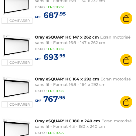
sans fil - Format 16:9 - 130 x 232 cm
DISPO
:
EN
STOCK
687
.95
CHF
COMPARER
Oray eSQUAR' HC 147 x 262 cm
Ecran motorisé
sans fil - Format 16:9 - 147 x 262 cm
DISPO
:
EN
STOCK
693
.95
CHF
COMPARER
Oray eSQUAR' HC 164 x 292 cm
Ecran motorisé
sans fil - Format 16:9 - 164 x 292 cm
DISPO
:
EN
STOCK
767
.95
CHF
COMPARER
Oray eSQUAR' HC 180 x 240 cm
Ecran motorisé
sans fil - Format 4:3 - 180 x 240 cm
DISPO
:
EN
STOCK