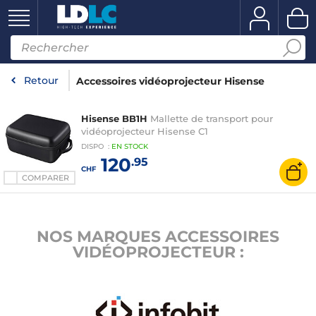
Retour
Accessoires vidéoprojecteur Hisense
Hisense BB1H
Mallette de transport pour
vidéoprojecteur Hisense C1
DISPO
:
EN
STOCK
120
.95
CHF
COMPARER
NOS MARQUES ACCESSOIRES
VIDÉOPROJECTEUR :